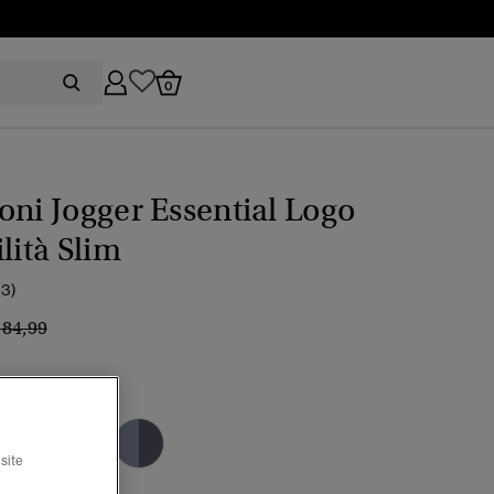
0
oni Jogger Essential Logo
ilità Slim
(3)
rezzo ridotto da
a
 84,99
pse navy
selezionato
site