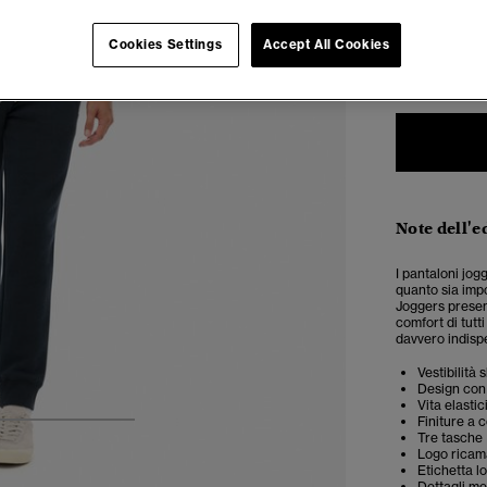
Seleziona Tag
Cookies Settings
Accept All Cookies
XXS
X
Note dell'e
I pantaloni jo
quanto sia impo
Joggers presen
comfort di tutt
davvero indispe
Vestibilità
Design con 
Vita elasti
Finiture a 
4
5
6
Tre tasche
Logo ricam
Etichetta l
Dettagli met