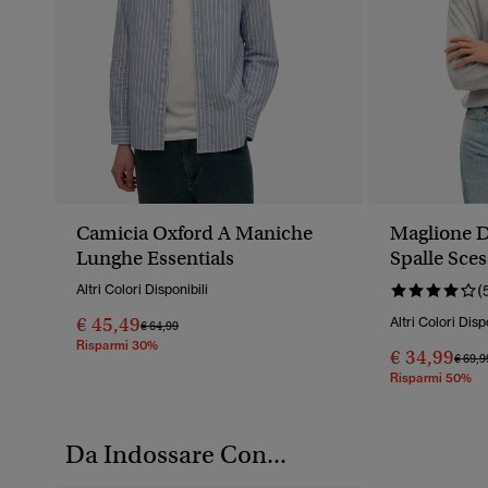
Camicia Oxford A Maniche
Maglione D
Lunghe Essentials
Spalle Sce
Altri Colori Disponibili
(
€ 45,49
Altri Colori Disp
Prezzo Ridotto Da
A
€ 64,99
Risparmi 30%
€ 34,99
Prezz
€ 69,9
Risparmi 50%
Da Indossare Con...