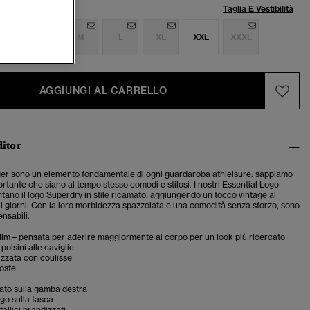
lia:
Taglia E Vestibilità
S
S
M
L
XL
XXL
XXXL
AGGIUNGI AL CARRELLO
ditor
gger sono un elemento fondamentale di ogni guardaroba athleisure: sappiamo
rtante che siano al tempo stesso comodi e stilosi. I nostri Essential Logo
tano il logo Superdry in stile ricamato, aggiungendo un tocco vintage al
i i giorni. Con la loro morbidezza spazzolata e una comodità senza sforzo, sono
nsabili.
 slim – pensata per aderire maggiormente al corpo per un look più ricercato
polsini alle caviglie
cizzata con coulisse
coste
ato sulla gamba destra
ogo sulla tasca
allici brandizzati