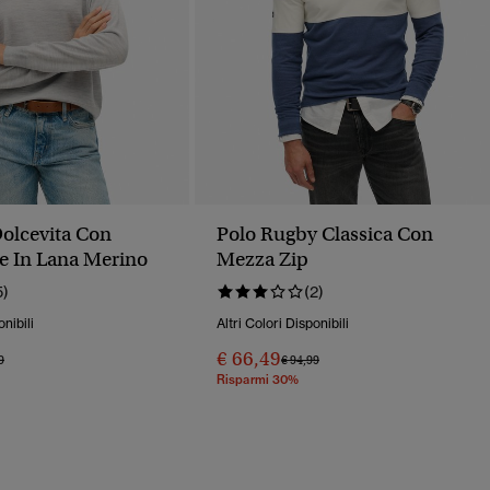
olcevita Con
Polo Rugby Classica Con
se In Lana Merino
Mezza Zip
5)
(2)
onibili
Altri Colori Disponibili
€ 66,49
o Ridotto Da
A
Prezzo Ridotto Da
A
9
€ 94,99
Risparmi 30%