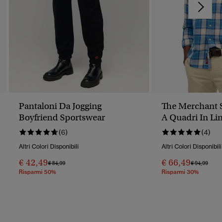
Pantaloni Da Jogging
The Merchant S
Boyfriend Sportswear
A Quadri In Li
(6)
(4)
Altri Colori Disponibili
Altri Colori Disponibili
€ 42,49
€ 66,49
Prezzo Ridotto Da
A
Prezzo Rido
A
€ 84,99
€ 94,99
Risparmi 50%
Risparmi 30%