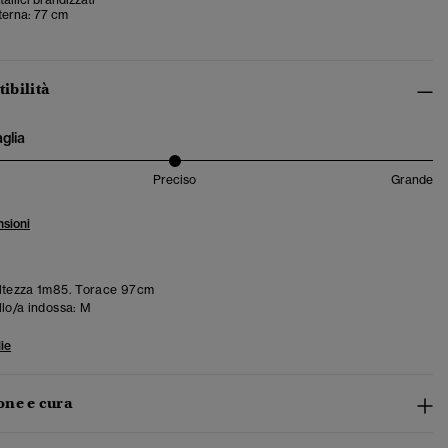
terna: 77 cm
tibilità
aglia
Preciso
Grande
sioni
ltezza 1m85. Torace 97cm
llo/a indossa:
M
ie
ne e cura