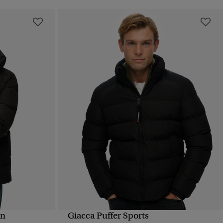
on
Giacca Puffer Sports
PIDA
VISUALIZZAZIONE RAPIDA