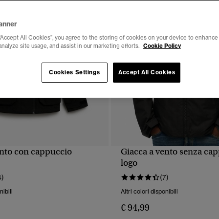
anner
“Accept All Cookies”, you agree to the storing of cookies on your device to enhance 
analyze site usage, and assist in our marketing efforts.
Cookie Policy
Cookies Settings
Accept All Cookies
ento con cappuccio
Giacca a vento senza ca
UALIZZAZIONE RAPIDA
VISUALIZZAZIONE RA
logo
4)
(7)
nibili
Altri colori disponibili
€ 94,99