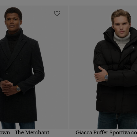
own - The Merchant
Giacca Puffer Sportiva c
UALIZZAZIONE RAPIDA
VISUALIZZAZIONE RA