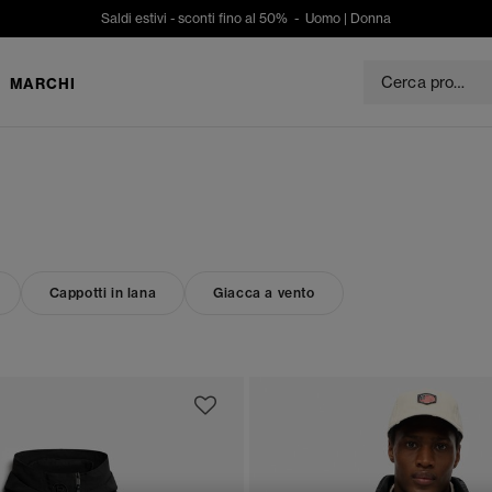
Saldi estivi - sconti fino al 50% -
Uomo
|
Donna
MARCHI
Cappotti in lana
Giacca a vento