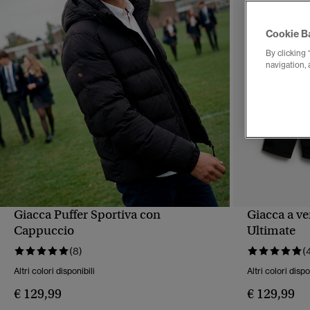
Cookie B
By clicking 
navigation, 
Giacca Puffer Sportiva con
Giacca a v
VISUALIZZAZIONE RAPIDA
VIS
Cappuccio
Ultimate
(8)
(
Altri colori disponibili
Altri colori dispo
€ 129,99
€ 129,99