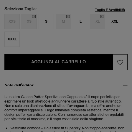
Seleziona Taglia:
Taglia E Vestibilità
XXS
XS
S
M
L
XL
XXL
XXXL
AGGIUNGI AL CARRELLO
Note dell'editor
La nostra Giacca Puffer Sportiva con Cappuccio è il capo perfetto per
esprimere un look atletico e aggiungere carattere al tuo stile autentico.
Non è solo una dichiarazione di stile all'avanguardia, ma offre anche un
comfort impareggiabile.
Il logo minimale completa l'estetica, mentre il
design puffer garantisce calore. Con numerose caratteristiche regolabili
per sfruttarla al massimo, è il capo essenziale della stagione.
Vestibilità comoda – il classico fit Superdry. Non troppo aderente, non