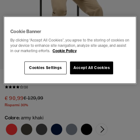
Cookie Banner
By clicking “Accept All Cookies”, you agree to the storing of cookies on
your device to enhance site navigation, analyze site usage, and assist
1
2
3
4
5
in our marketing efforts.
Cookie Policy
Cookies Settings
Accept All Cookies
Giacca Puffer Sportiva con Cappuccio
(9)
Prezzo ridotto da
a
€ 90,99
€ 129,99
Risparmi 30%
Colore:
army khaki