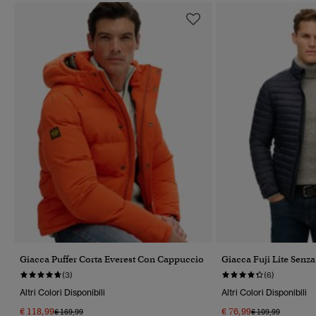
Giacca Puffer Corta Everest Con Cappuccio
Giacca Fuji Lite Senz
(3)
(6)
Altri Colori Disponibili
Altri Colori Disponibili
€ 118,99
€ 76,99
Prezzo Ridotto Da
A
Prezzo Ridotto Da
A
€ 169,99
€ 109,99