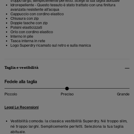
troppo largo, semplicemente perfetto. Scegli la tua taglia abituale
Idrorepellente - Questo tessuto è stato trattato con una finitura
avanzata resistente all'acqua
Cappuccio con cordino elastico
Chiusura con zip
Doppie tasche con zip
Polsini elasticizzati
Orlo con cordino elastico
Interno in pile
Tasca interna in rete
Logo Superdry ricamato sul retro e sulla manica
Taglia e vestibilità
Fedele alla taglia
Piccolo
Preciso
Grande
Leggi Le Recensioni
Vestibilità comoda: la classica vestibilità Superdry. Né troppo slim,
né troppo larghi. Semplicemente perfetti. Seleziona la tua taglia
abituale.