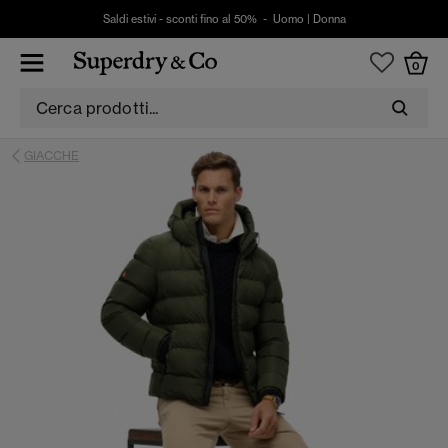
Saldi estivi - sconti fino al 50% -
Uomo
|
Donna
0
GIACCHE