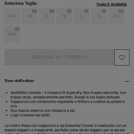
Seleziona Taglia:
Taglia E Vestibilità
XXS
XS
S
M
L
XL
XXL
XXXL
AGGIUNGI AL CARRELLO
Note dell'editor
Vestibilità comoda – il classico fit Superdry. Non troppo aderente, non
troppo largo, semplicemente perfetto. Scegli la tua taglia abituale
Cappuccio con cordoncino regolabile e finiture a costine su polsini e
orlo
Due tasche esterne con chiusura a zip
Logo ricamato sul petto
La nostra Felpa con cappuccio e zip Essential Classic è realizzata con un
tessuto leggero e traspirante, perfetta come strato leggero per le serate