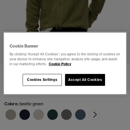
Cookie Banner
1
2
3
4
By clicking “Accept All Cookies”, you agree to the storing of cookies on
your device to enhance site navigation, analyze site usage, and assist
in our marketing efforts.
Cookie Policy
Felpa con cappuccio e zip Essential Classic
Cookies Settings
Accept All Cookies
(1)
€ 79,99
Colore:
beetle green