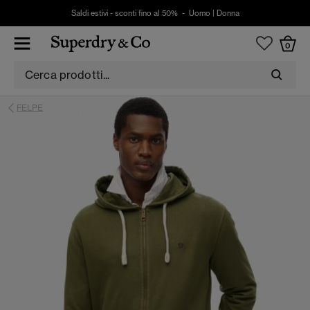
Saldi estivi - sconti fino al 50% -
Uomo
|
Donna
0
FELPE