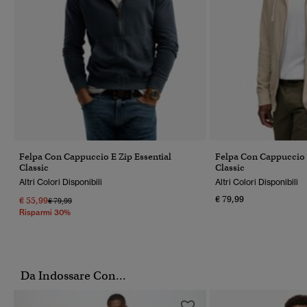
Felpa Con Cappuccio E Zip Essential
Felpa Con Cappuccio E
Classic
Classic
Altri Colori Disponibili
Altri Colori Disponibili
€ 79,99
€ 55,99
Prezzo Ridotto Da
A
€ 79,99
Risparmi 30%
Da Indossare Con...