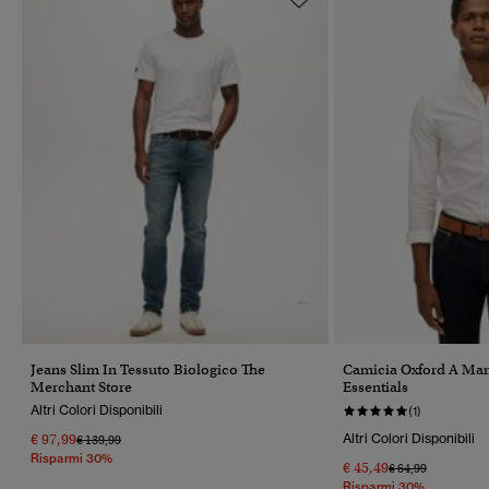
Jeans Slim In Tessuto Biologico The
Camicia Oxford A Ma
Merchant Store
Essentials
Altri Colori Disponibili
(1)
€ 97,99
Altri Colori Disponibili
Prezzo Ridotto Da
A
€ 139,99
Risparmi 30%
€ 45,49
Prezzo Ridotto Da
A
€ 64,99
Risparmi 30%