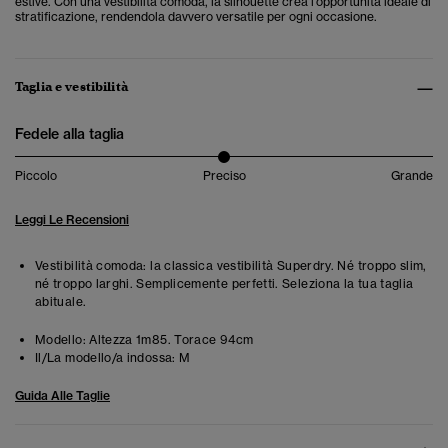
estive. Con una vestibilità comoda, la silhouette crea l'opportunità ideale di
stratificazione, rendendola davvero versatile per ogni occasione.
Taglia e vestibilità
Fedele alla taglia
Piccolo
Preciso
Grande
Leggi Le Recensioni
Vestibilità comoda: la classica vestibilità Superdry. Né troppo slim,
né troppo larghi. Semplicemente perfetti. Seleziona la tua taglia
abituale.
Modello:
Altezza 1m85. Torace 94cm
Il/La modello/a indossa:
M
Guida Alle Taglie