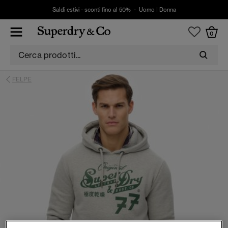
Saldi estivi - sconti fino al 50% -
Uomo
|
Donna
0
FELPE