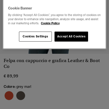
Cookie Banner
By clicking “Accept All Cookies”, you agree to the storing of cookies on
your device to enhance site navigation, analyze site usage, and assist
in our marketing efforts.
Cookie Policy
Cookies Settings
Accept All Cookies
1
2
3
4
5
6
Felpa con cappuccio e grafica Leather & Boot
Co
€ 89,99
Colore:
grey marl