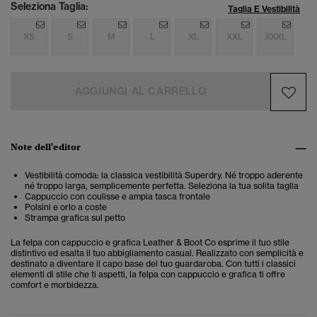
Seleziona Taglia:
Taglia E Vestibilità
XS
S
M
L
XL
XXL
XXXL
AGGIUNGI AL CARRELLO
Note dell'editor
Vestibilità comoda: la classica vestibilità Superdry. Né troppo aderente
né troppo larga, semplicemente perfetta. Seleziona la tua solita taglia
Cappuccio con coulisse e ampia tasca frontale
Polsini e orlo a coste
Strampa grafica sul petto
La felpa con cappuccio e grafica Leather & Boot Co esprime il tuo stile
distintivo ed esalta il tuo abbigliamento casual. Realizzato con semplicità e
destinato a diventare il capo base del tuo guardaroba.
Con tutti i classici
elementi di stile che ti aspetti, la
felpa con cappuccio e grafica
ti offre
comfort e morbidezza.