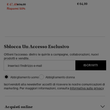
€ 64,99
€ 47,49
Prezzo Ridotto Da
A
€ 94,99
Risparmi 50%
Sblocca Un Accesso Esclusivo
Ottieni l'accesso: dietro le quinte a campagne, collaborazioni, nuovi
prodotti e vendite.
ISCRIVITI
Abbigliamento uomo
Abbigliamento donna
Iscrivendoti alla newsletter accetti di ricevere le nostre comunicazioni di
marketing. Per maggiori informazioni, consulta
Informativa sulla privacy
Acquisti online