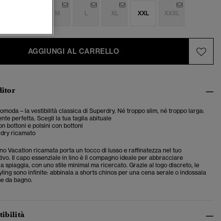
S
S
M
L
XL
XXL
XXXL
AGGIUNGI AL CARRELLO
ditor
comoda – la vestibilità classica di Superdry. Né troppo slim, né troppo larga:
te perfetta. Scegli la tua taglia abituale
n bottoni e polsini con bottoni
dry ricamato
ino Vacation ricamata porta un tocco di lusso e raffinatezza nel tuo
vo. Il capo essenziale in lino è il compagno ideale per abbracciare
la spiaggia, con uno stile minimal ma ricercato. Grazie al logo discreto, le
styling sono infinite: abbinala a shorts chinos per una cena serale o indossala
me da bagno.
tibilità