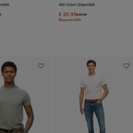
onibili
Altri Colori Disponibili
€ 29,99
o Ridotto Da
A
Prezzo Ridotto Da
A
9
€ 59,99
Risparmi 50%