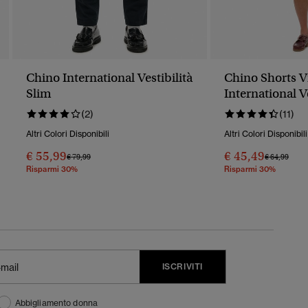
Chino International Vestibilità
Chino Shorts V
Slim
International V
(2)
(11)
Altri Colori Disponibili
Altri Colori Disponibili
€ 55,99
€ 45,49
Prezzo Ridotto Da
A
Prezzo Rido
A
€ 79,99
€ 64,99
Risparmi 30%
Risparmi 30%
ISCRIVITI
Abbigliamento donna