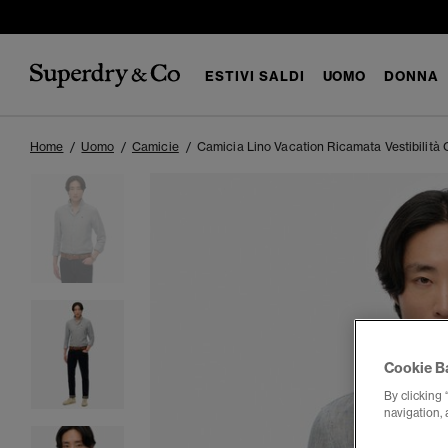
ESTIVI SALDI
UOMO
DONNA
Home
Uomo
Camicie
Camicia Lino Vacation Ricamata Vestibilit
Cookie B
By clicking 
navigation, 