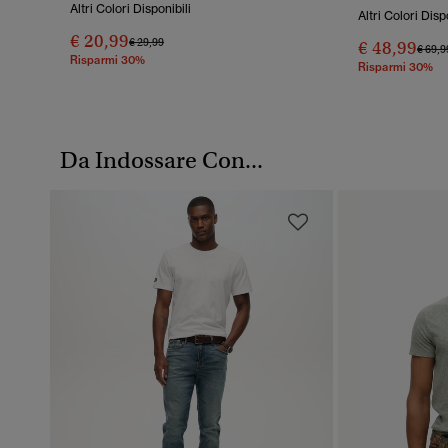
Altri Colori Disponibili
Altri Colori Disp
€ 20,99
Prezzo Ridotto Da
A
€ 29,99
€ 48,99
Prezz
€ 69,9
Risparmi 30%
Risparmi 30%
Da Indossare Con...