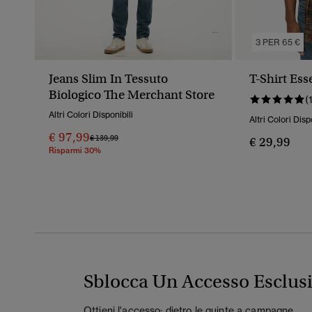
3 PER 65 €
Jeans Slim In Tessuto
T-Shirt Ess
Biologico The Merchant Store
(
Altri Colori Disponibili
Altri Colori Disp
€ 97,99
Prezzo Ridotto Da
A
€ 139,99
€ 29,99
Risparmi 30%
Sblocca Un Accesso Esclus
Ottieni l'accesso: dietro le quinte a campagne,