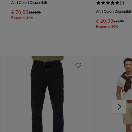
Altri Colori Disponibili
(1)
€ 76,99
Altri Colori Disponibili
Prezzo Ridotto Da
A
€ 109,99
Risparmi 30%
€ 20,99
Prezzo Rido
A
€ 29,99
Risparmi 30%