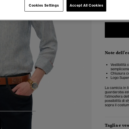
Cookies Settings
Accept All Cookies
XXS
X
Note dell'e
Vestibilità 
semplicemen
Chiusura co
Logo Super
La camicia in l
guardaroba esti
l'atmosfera del
possibilità di 
sopra il costu
4
5
6
Taglia e ves