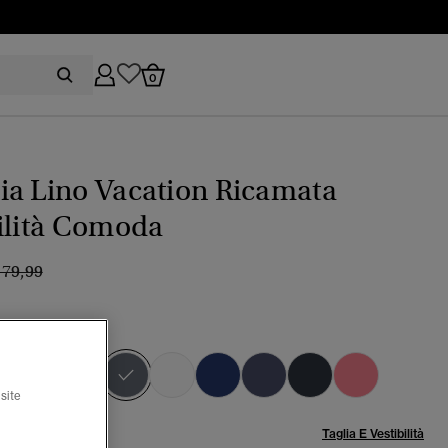
0
ia Lino Vacation Ricamata
ilità Comoda
rezzo ridotto da
a
 79,99
ng stripe navy
selezionato
site
lia:
Taglia E Vestibilità