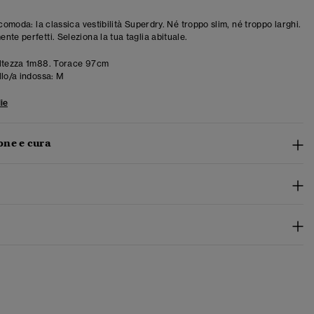
 comoda: la classica vestibilità Superdry. Né troppo slim, né troppo larghi.
te perfetti. Seleziona la tua taglia abituale.
ltezza 1m88. Torace 97cm
llo/a indossa:
M
ie
ne e cura