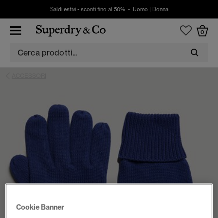
Saldi estivi - sconti fino al 50% -
Uomo
|
Donna
0
ACCESSORI
Cookie Banner