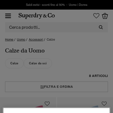
Saldi estivi - sconti fino al 50% -
Uomo
|
Donna
0
Home
Uomo
Accessori
Calze
Calze da Uomo
Calze
Calze da sci
8 ARTICOLI
FILTRA E ORDINA