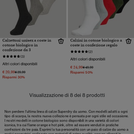
Calzettoni unisex a coste in
Calzini in cotone biologico a
cotone biologico in
coste in confezione regalo
confezione da 3
(2)
(3)
Altri colori disponibili
Altri colori disponibili
€ 24,99
Prezzo ridotto da
a
€ 49,99
€ 20,99
Prezzo ridotto da
a
€ 29,99
Risparmi 50%
Risparmi 30%
Visualizzazione di 8 dei 8 prodotti
Non perdere l'ultima linea di calze Superdry da uomo. Con modelli adatti a ogni
tipo
di scarpa
, la nostra nuova collezione è pensata per ogni stile ed occasione.
I nostri modelli in cotone biologico sono disponibili in una varietà di colori
iconica, tra cui flame orange e hot pink, oltre ad essere venduti in pratiche
confezioni da tre paia. Esprimi la tua personalità con un paio di calze da uomo a
motivi geometrici, realizzate con materiali di prima qualità, oppure allenati in