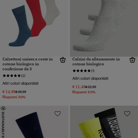
Calzettoni unisex a coste in
Calzini da allenamento in
cotone biologico in
cotone biologico
confezione da 3
(1)
(2)
Altri colori disponibili
Altri colori disponibili
€ 11,49
Prezzo ridotto da
a
€ 22,99
€ 14,99
Prezzo ridotto da
a
€ 29,99
Risparmi 50%
Risparmi 50%