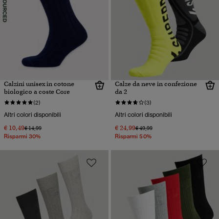
Calzini unisex in cotone
Calze da neve in confezione
biologico a coste Core
da 2
(2)
(3)
Altri colori disponibili
Altri colori disponibili
€ 10,49
€ 24,99
Prezzo ridotto da
a
Prezzo ridotto da
a
€ 14,99
€ 49,99
Risparmi 30%
Risparmi 50%