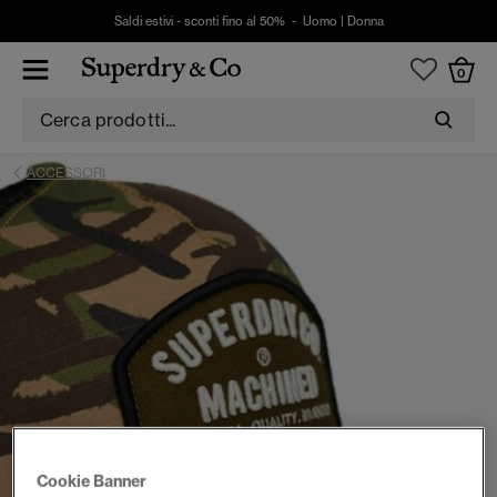
Saldi estivi - sconti fino al 50% -
Uomo
|
Donna
0
ACCESSORI
Cookie Banner