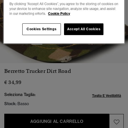
By clicking “Accept All Cookies”, you agree to the storing of cookies on
your device to enhance site navigation, analyze site usage, and assist
in our marketing efforts.
Cookie Policy
Cookies Settings
Accept All Cookies
1
2
3
4
5
6
Berretto Trucker Dirt Road
€ 34,99
Seleziona Taglia:
Taglia E Vestibilità
Stock:
Basso
AGGIUNGI AL CARRELLO