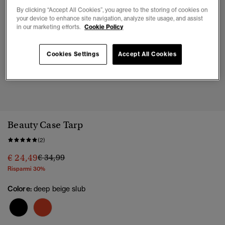
By clicking “Accept All Cookies”, you agree to the storing of cookies on
your device to enhance site navigation, analyze site usage, and assist
in our marketing efforts.
Cookie Policy
Cookies Settings
Accept All Cookies
1
2
3
4
5
Beauty Case Tarp
(2)
Prezzo ridotto da
a
€ 24,49
€ 34,99
Risparmi 30%
Colore:
deep beige slub