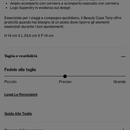
Ampio scomparto con cerniera e scomparto nascosto con cerniera
Logo Superdry in evidenza sul design
Essenziale per i viaggi e compagno quotidiano, il Beauty Case Tarp offre
praticità quando hai bisogno di un posto dove riporre gli elementi
essenziali durante i tuoi spostamenti.
H 14 cm X L 24,5 cm X P 14 cm
Taglia e vestibilità
Fedele alla taglia
Piccolo
Preciso
Grande
Leggi Le Recensioni
Guida Alle Taglie