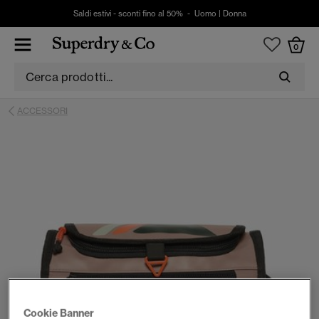
Saldi estivi - sconti fino al 50% -
Uomo
|
Donna
0
ACCESSORI
Cookie Banner