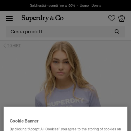
Saldi estivi - sconti fino al 50% -
Uomo
|
Donna
0
T-SHIRT
Cookie Banner
By clicking “Accept All Cookies”, you agree to the storing of cookies on