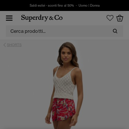
Saldi estivi - sconti fino al 50% -
Uomo
|
Donna
0
SHORTS