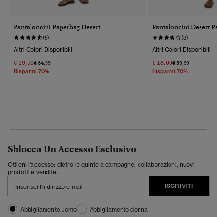
Pantaloncini Paperbag Desert
Pantaloncini Desert P
(5)
(3)
Altri Colori Disponibili
Altri Colori Disponibili
€ 19,50
€ 18,00
Prezzo Ridotto Da
A
Prezzo Ridotto Da
A
€ 64,99
€ 59,99
Risparmi 70%
Risparmi 70%
Sblocca Un Accesso Esclusivo
Ottieni l'accesso: dietro le quinte a campagne, collaborazioni, nuovi
prodotti e vendite.
ISCRIVITI
Abbigliamento uomo
Abbigliamento donna