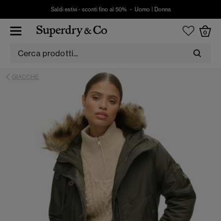
Saldi estivi - sconti fino al 50% -
Uomo
|
Donna
0
GIACCHE