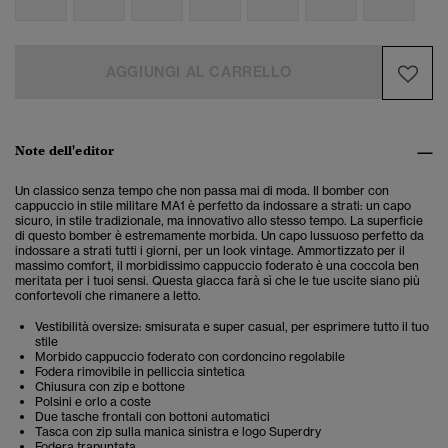
AGGIUNGI AL CARRELLO
Note dell'editor
Un classico senza tempo che non passa mai di moda. Il bomber con
cappuccio in stile militare MA1 è perfetto da indossare a strati: un capo
sicuro, in stile tradizionale, ma innovativo allo stesso tempo. La superficie
di questo bomber è estremamente morbida. Un capo lussuoso perfetto da
indossare a strati tutti i giorni, per un look vintage. Ammortizzato per il
massimo comfort, il morbidissimo cappuccio foderato è una coccola ben
meritata per i tuoi sensi. Questa giacca farà sì che le tue uscite siano più
confortevoli che rimanere a letto.
Vestibilità oversize: smisurata e super casual, per esprimere tutto il tuo
stile
Morbido cappuccio foderato con cordoncino regolabile
Fodera rimovibile in pelliccia sintetica
Chiusura con zip e bottone
Polsini e orlo a coste
Due tasche frontali con bottoni automatici
Tasca con zip sulla manica sinistra e logo Superdry
Fodera trapuntata