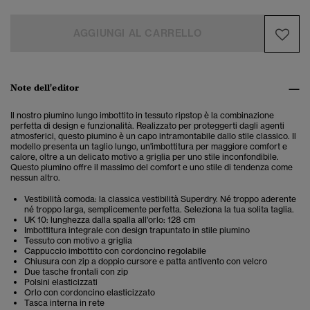
AGGIUNGI AL CARRELLO
Note dell'editor
Il nostro piumino lungo imbottito in tessuto ripstop è la combinazione
perfetta di design e funzionalità. Realizzato per proteggerti dagli agenti
atmosferici, questo piumino è un capo intramontabile dallo stile classico. Il
modello presenta un taglio lungo, un'imbottitura per maggiore comfort e
calore, oltre a un delicato motivo a griglia per uno stile inconfondibile.
Questo piumino offre il massimo del comfort e uno stile di tendenza come
nessun altro.
Vestibilità comoda: la classica vestibilità Superdry. Né troppo aderente
né troppo larga, semplicemente perfetta. Seleziona la tua solita taglia.
UK 10: lunghezza dalla spalla all'orlo: 128 cm
Imbottitura integrale con design trapuntato in stile piumino
Tessuto con motivo a griglia
Cappuccio imbottito con cordoncino regolabile
Chiusura con zip a doppio cursore e patta antivento con velcro
Due tasche frontali con zip
Polsini elasticizzati
Orlo con cordoncino elasticizzato
Tasca interna in rete