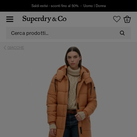
Saldi estivi - sconti fino al 50% -
Uomo
|
Donna
0
GIACCHE