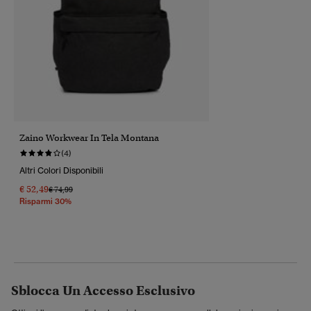
Zaino Workwear In Tela Montana
(4)
Altri Colori Disponibili
€ 52,49
Prezzo Ridotto Da
A
€ 74,99
Risparmi 30%
Sblocca Un Accesso Esclusivo