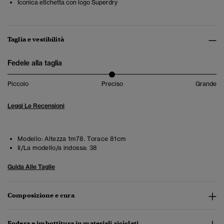
Iconica etichetta con logo Superdry
Taglia e vestibilità
Fedele alla taglia
Piccolo
Preciso
Grande
Leggi Le Recensioni
Modello:
Altezza 1m78. Torace 81cm
Il/La modello/a indossa:
38
Guida Alle Taglie
Composizione e cura
Fodera e imbottitura in materiali riciclati