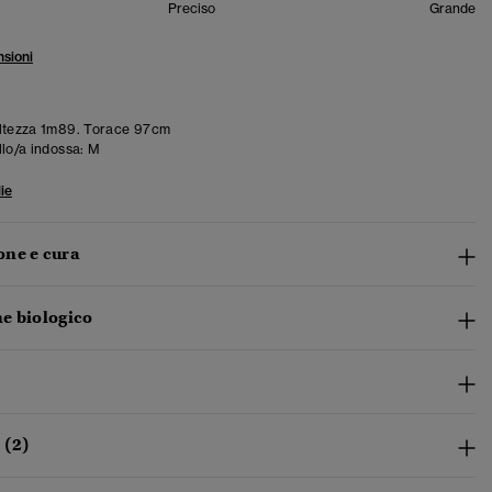
Preciso
Grande
sioni
ltezza 1m89. Torace 97cm
llo/a indossa:
M
ie
ne e cura
e biologico
 (2)