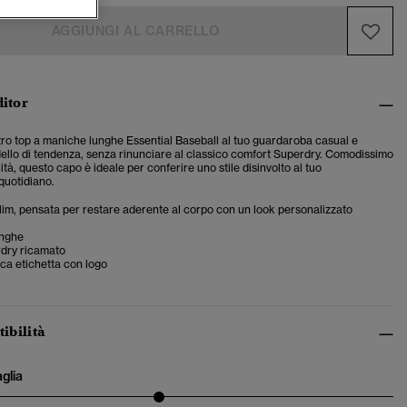
AGGIUNGI AL CARRELLO
ditor
stro top a maniche lunghe Essential Baseball al tuo guardaroba casual e
ello di tendenza, senza rinunciare al classico comfort Superdry. Comodissimo
lità, questo capo è ideale per conferire uno stile disinvolto al tuo
quotidiano.
 slim, pensata per restare aderente al corpo con un look personalizzato
unghe
dry ricamato
ica etichetta con logo
tibilità
aglia