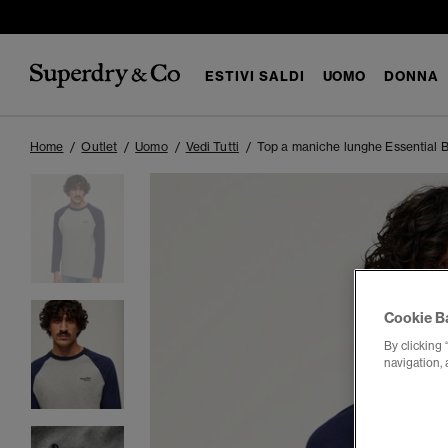
ESTIVI SALDI
UOMO
DONNA
Home
Outlet
Uomo
Vedi Tutti
Top a maniche lunghe Essential B
Cookie B
By clicking 
navigation, 