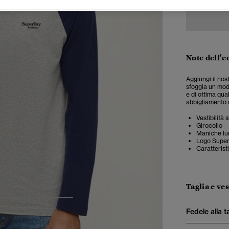
Note dell'e
Aggiungi il no
sfoggia un mod
e di ottima qua
abbigliamento 
Vestibilità
Girocollo
Maniche l
Logo Super
Caratterist
Taglia e ves
4
5
6
7
Fedele alla t