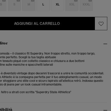
S
S
M
L
XL
XXL
XXXL
AGGIUNGI AL CARRELLO
ditor
comoda – il classico fit Superdry. Non troppo stretto, non troppo largo,
te perfetto. Scegli la tua taglia abituale
in tessuto piqué con colletto classico e chiusura a due bottoni
tine sulle maniche e spacchetti laterali
co è diventato vintage dopo decenni trascorsi a unire le comunità occidentali.
e Athletic è la compagna perfetta per il tuo abbigliamento casual, un modo
r sfoggiare uno stile cool e sicuro ispirato all'atletica retrò. Indossa questo
o di jeans per un look casual intramontabile.
 feltro a strati con scritta "Superdry State Athletics"
tibilità