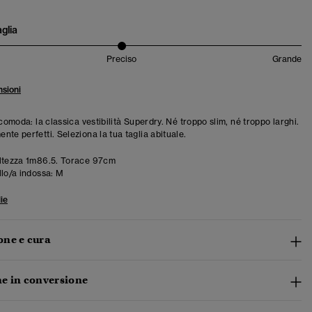
aglia
Preciso
Grande
sioni
 comoda: la classica vestibilità Superdry. Né troppo slim, né troppo larghi.
te perfetti. Seleziona la tua taglia abituale.
ltezza 1m86.5. Torace 97cm
llo/a indossa:
M
ie
ne e cura
e in conversione