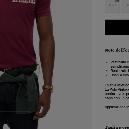
XXS
X
Note dell'e
Vestibilità 
semplicemen
Realizzato 
Bordi a cos
Lo stile atleti
La Polo Vintag
confortevole pe
capo con un pai
Applicazione in
3
4
5
Taglia e ves