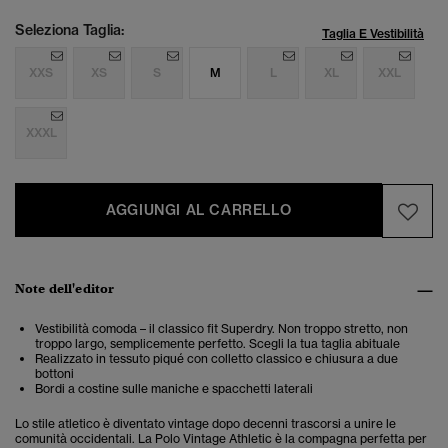
Seleziona Taglia:
Taglia E Vestibilità
XXS
XS
S
M
L
XL
XXL
XXXL
AGGIUNGI AL CARRELLO
Note dell'editor
Vestibilità comoda – il classico fit Superdry. Non troppo stretto, non
troppo largo, semplicemente perfetto. Scegli la tua taglia abituale
Realizzato in tessuto piqué con colletto classico e chiusura a due
bottoni
Bordi a costine sulle maniche e spacchetti laterali
Lo stile atletico è diventato vintage dopo decenni trascorsi a unire le
comunità occidentali. La Polo Vintage Athletic è la compagna perfetta per