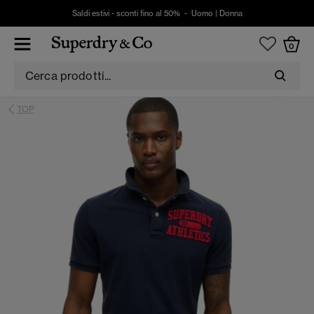
Saldi estivi - sconti fino al 50% -
Uomo
|
Donna
0
TOP