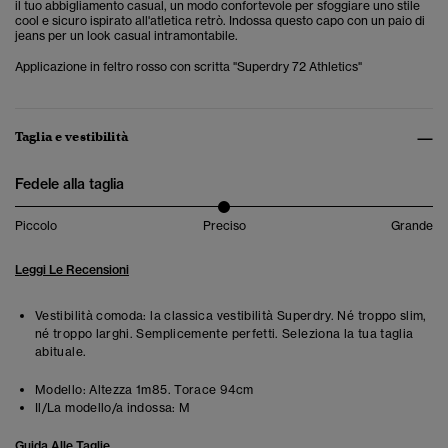
il tuo abbigliamento casual, un modo confortevole per sfoggiare uno stile
cool e sicuro ispirato all'atletica retrò. Indossa questo capo con un paio di
jeans per un look casual intramontabile.
Applicazione in feltro rosso con scritta "Superdry 72 Athletics"
Taglia e vestibilità
Fedele alla taglia
Piccolo
Preciso
Grande
Leggi Le Recensioni
Vestibilità comoda: la classica vestibilità Superdry. Né troppo slim,
né troppo larghi. Semplicemente perfetti. Seleziona la tua taglia
abituale.
Modello:
Altezza 1m85. Torace 94cm
Il/La modello/a indossa:
M
Guida Alle Taglie