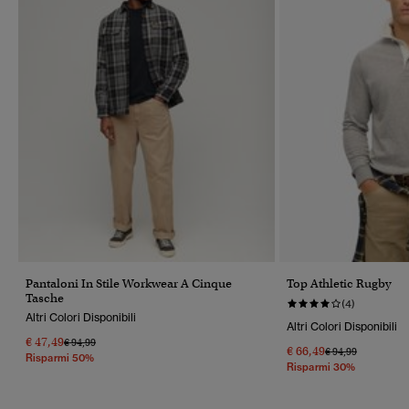
Pantaloni In Stile Workwear A Cinque
Top Athletic Rugby
Tasche
(4)
Altri Colori Disponibili
Altri Colori Disponibili
€ 47,49
Prezzo Ridotto Da
A
€ 94,99
€ 66,49
Prezzo Ridotto Da
A
€ 94,99
Risparmi 50%
Risparmi 30%