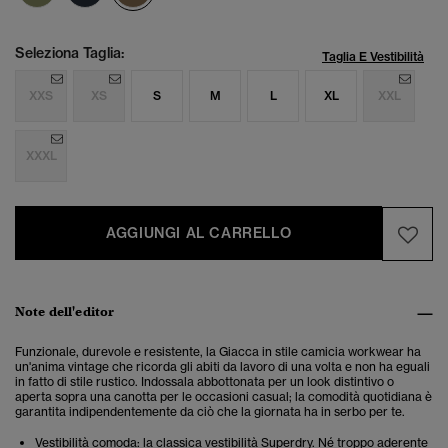
Seleziona Taglia:
Taglia E Vestibilità
XXS
XS
S
M
L
XL
XXL
XXXL
AGGIUNGI AL CARRELLO
Note dell'editor
Funzionale, durevole e resistente, la
Giacca in stile camicia workwear ha
un'anima vintage che ricorda gli abiti da lavoro
di una volta e non ha eguali
in fatto di stile rustico. Indossala abbottonata per un look distintivo o
aperta sopra una canotta per le occasioni casual; la comodità quotidiana è
garantita indipendentemente da ciò che la giornata ha in serbo per te.
Vestibilità comoda: la classica vestibilità Superdry. Né troppo aderente