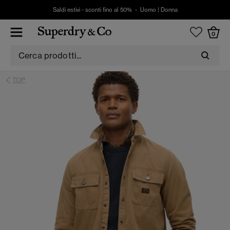
Saldi estivi - sconti fino al 50% -
Uomo
|
Donna
0
TOP