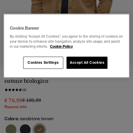
Cookie Banner
By clicking “Accept All Cookies”, you agree to the storing of cookies on
your device to enhance site navigation, analyze site usage, and assist
in our marketing efforts.
Cookie Policy
1
2
3
4
5
6
Cookies Settings
Accept All Cookies
Giacca in stile camicia workwear in tela di
cotone biologico
(5)
Prezzo ridotto da
a
€ 76,99
€ 109,99
Risparmi 30%
Colore:
sandstone brown
selezionato