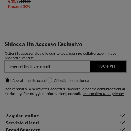
€ 39,99
Prezzo Ridotto Da
A
€ 79,99
Risparmi 50%
Sblocca Un Accesso Esclusivo
Ottieni l'accesso: dietro le quinte a campagne, collaborazioni, nuovi
prodotti e vendite.
ISCRIVITI
Abbigliamento uomo
Abbigliamento donna
Iscrivendoti alla newsletter accetti di ricevere le nostre comunicazioni di
marketing. Per maggiori informazioni, consulta
Informativa sulla privacy
Acquisti online
Servizio clienti
Brand Superdry