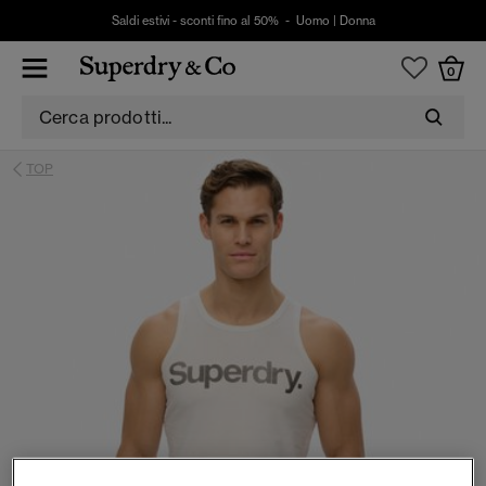
Saldi estivi - sconti fino al 50% -
Uomo
|
Donna
0
TOP