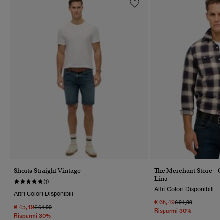
Shorts Straight Vintage
The Merchant Store - 
Lino
(1)
Altri Colori Disponibili
Altri Colori Disponibili
€ 66,49
Prezzo Ridotto Da
A
€ 94,99
€ 45,49
Prezzo Ridotto Da
A
€ 64,99
Risparmi 30%
Risparmi 30%