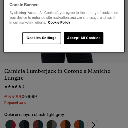
Cookie Banner
By clicking “Accept All Cookies”, you agree to the storing of cookies on
your device to enhance site navigation, analyze site usage, and assist
in our marketing efforts.
Cookie Policy
Cookies Settings
Accept All Cookies
1
2
3
4
5
6
Camicia Lumberjack in Cotone a Maniche
Lunghe
(2)
Prezzo ridotto da
a
€ 55,99
€ 79,99
Risparmi 30%
Colore:
canyon check light grey
selezionato