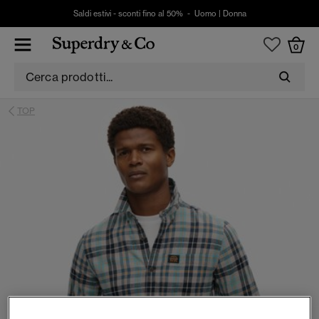
Saldi estivi - sconti fino al 50% -
Uomo
|
Donna
0
TOP