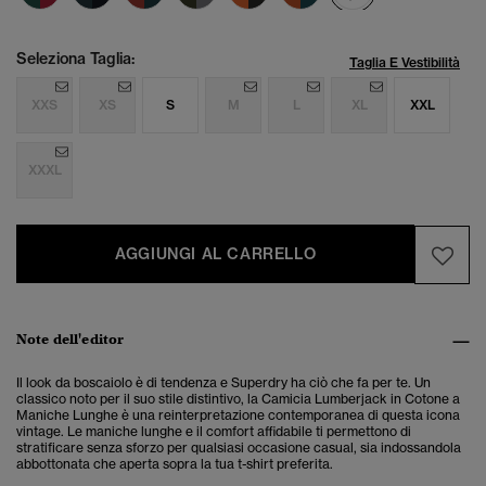
Seleziona Taglia:
Taglia E Vestibilità
XXS
XS
S
M
L
XL
XXL
XXXL
AGGIUNGI AL CARRELLO
Note dell'editor
Il look da boscaiolo è di tendenza e Superdry ha ciò che fa per te. Un
classico noto per il suo stile distintivo, la Camicia Lumberjack in Cotone a
Maniche Lunghe è una reinterpretazione contemporanea di questa icona
vintage. Le maniche lunghe e il comfort affidabile ti permettono di
stratificare senza sforzo per qualsiasi occasione casual, sia indossandola
abbottonata che aperta sopra la tua t-shirt preferita.