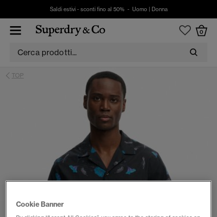
Saldi estivi - sconti fino al 50% -
Uomo
|
Donna
0
TOP
Cookie Banner