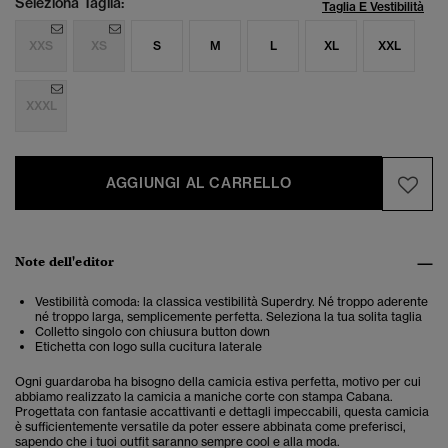
Seleziona Taglia:
Taglia E Vestibilità
XXS
XS
S
M
L
XL
XXL
XXXL
AGGIUNGI AL CARRELLO
Note dell'editor
Vestibilità comoda: la classica vestibilità Superdry. Né troppo aderente
né troppo larga, semplicemente perfetta. Seleziona la tua solita taglia
Colletto singolo con chiusura button down
Etichetta con logo sulla cucitura laterale
Ogni guardaroba ha bisogno della camicia estiva perfetta, motivo per cui
abbiamo realizzato la camicia a maniche corte con stampa Cabana.
Progettata con fantasie accattivanti e dettagli impeccabili, questa camicia
è sufficientemente versatile da poter essere abbinata come preferisci,
sapendo che i tuoi outfit saranno sempre cool e alla moda.