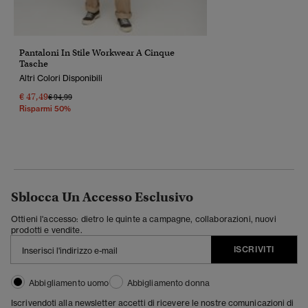
Pantaloni In Stile Workwear A Cinque
Tasche
Altri Colori Disponibili
€ 47,49
Prezzo Ridotto Da
A
€ 94,99
Risparmi 50%
Sblocca Un Accesso Esclusivo
Ottieni l'accesso: dietro le quinte a campagne, collaborazioni, nuovi
prodotti e vendite.
ISCRIVITI
Abbigliamento uomo
Abbigliamento donna
Iscrivendoti alla newsletter accetti di ricevere le nostre comunicazioni di