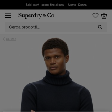
Saldi estivi - sconti fino al 50% -
Uomo
|
Donna
0
UOMO