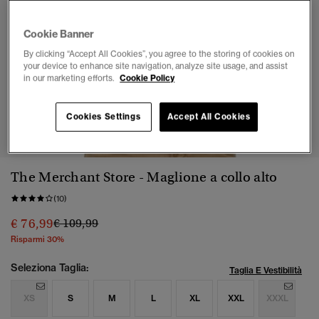
Cookie Banner
By clicking “Accept All Cookies”, you agree to the storing of cookies on
your device to enhance site navigation, analyze site usage, and assist
in our marketing efforts.
Cookie Policy
1
2
3
4
5
6
7
Cookies Settings
Accept All Cookies
The Merchant Store - Maglione a collo alto
(10)
Prezzo ridotto da
a
€ 76,99
€ 109,99
Risparmi 30%
Seleziona Taglia:
Taglia E Vestibilità
XS
S
M
L
XL
XXL
XXXL