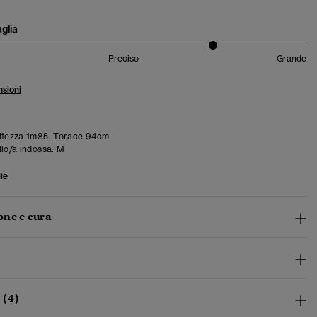
aglia
Preciso
Grande
sioni
ltezza 1m85. Torace 94cm
llo/a indossa:
M
ie
ne e cura
 (4)