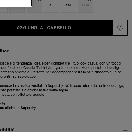
S
M
L
XL
XXL
XXXL
AGGIUNGI AL CARRELLO
ditor
plice e di tendenza, ideale per completare il tuo look casual con un tocco
nconfondibile.
Questa T-shirt vintage è la combinazione perfetta di design
estetica orientale. Perfetta per accompagnare il tuo stile rilassato e unire
ferenti in un solo capo.
 comoda: la classica vestibilità Superdry. Né troppo aderente né troppo larga,
te perfetta. Seleziona la tua solita taglia
mpata con effetto craquelé
rte
ica etichetta Superdry
tibilità