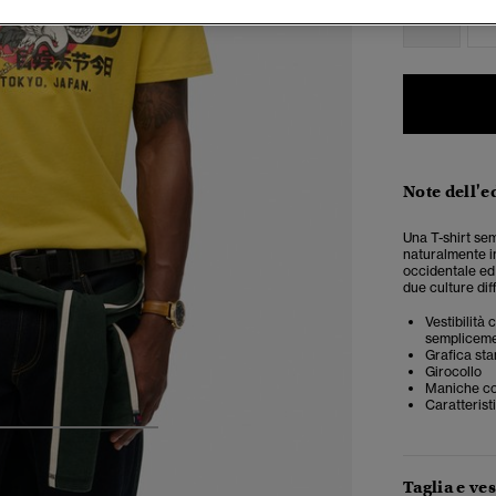
XS
Note dell'e
Una T-shirt sem
naturalmente i
occidentale ed 
due culture dif
Vestibilità
semplicemen
Grafica sta
Girocollo
Maniche co
Caratterist
4
5
6
7
Taglia e ves