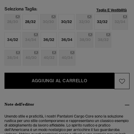
Seleziona Taglia:
Taglia E Vestibilità
28/30
28/32
30/30
30/32
32/30
32/32
32/34
34/32
34/34
36/32
36/34
38/30
38/32
38/34
40/30
40/32
40/34
AGGIUNGI AL CARRELLO
Note dell'editor
Unendo stile e praticità, i nostri Pantaloni Cargo Core sono la soluzione
rustica per uno stile contemporaneo e rappresentano un classico esempio
di abbigliamento da lavoro affidabile. Lo spirito rustico e pratico
dell'Americana è un modo nostalgico per arricchire il tuo guardaroba