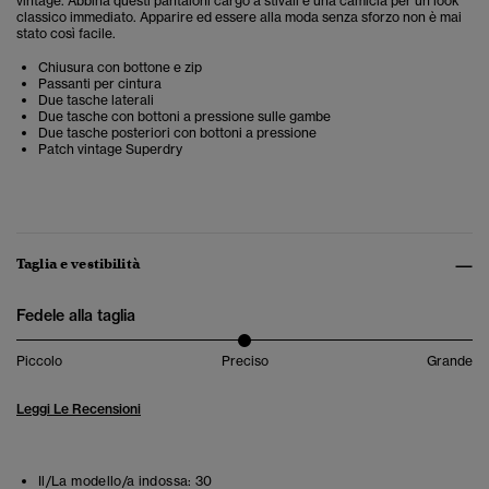
vintage. Abbina questi pantaloni cargo a stivali e una camicia per un look
classico immediato. Apparire ed essere alla moda senza sforzo non è mai
stato così facile.
Chiusura con bottone e zip
Passanti per cintura
Due tasche laterali
Due tasche con bottoni a pressione sulle gambe
Due tasche posteriori con bottoni a pressione
Patch vintage Superdry
Taglia e vestibilità
Fedele alla taglia
Piccolo
Preciso
Grande
Leggi Le Recensioni
Il/La modello/a indossa:
30