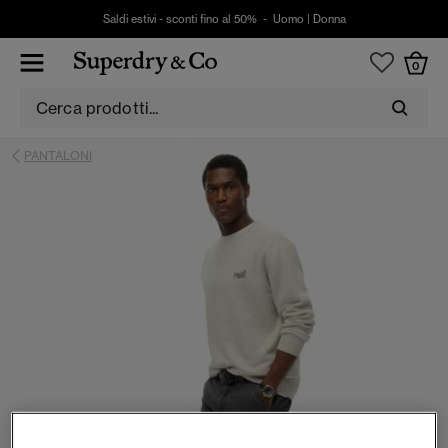
Saldi estivi - sconti fino al 50% -
Uomo
|
Donna
0
PANTALONI