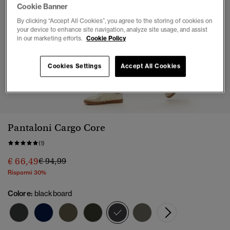
Cookie Banner
By clicking “Accept All Cookies”, you agree to the storing of cookies on
your device to enhance site navigation, analyze site usage, and assist
in our marketing efforts.
Cookie Policy
Cookies Settings
Accept All Cookies
1
2
3
4
5
6
7
Pantaloni Cargo Core
(1)
Prezzo ridotto da
a
€ 66,49
€ 94,99
Risparmi 30%
Colore:
blackboard
selezionato