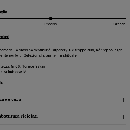
aglia
Preciso
Grande
sioni
 comoda: la classica vestibilità Superdry. Né troppo slim, né troppo larghi.
te perfetti. Seleziona la tua taglia abituale.
ltezza 1m88. Torace 97cm
llo/a indossa:
M
ie
ne e cura
bottitura riciclati