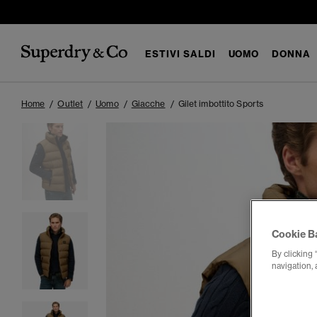
ESTIVI SALDI
UOMO
DONNA
Home
Outlet
Uomo
Giacche
Gilet imbottito Sports
Cookie B
By clicking 
navigation, 