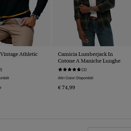
Vintage Athletic
Camicia Lumberjack In
Cotone A Maniche Lunghe
2)
(3)
onibili
Altri Colori Disponibili
€ 74,99
o Ridotto Da
A
9