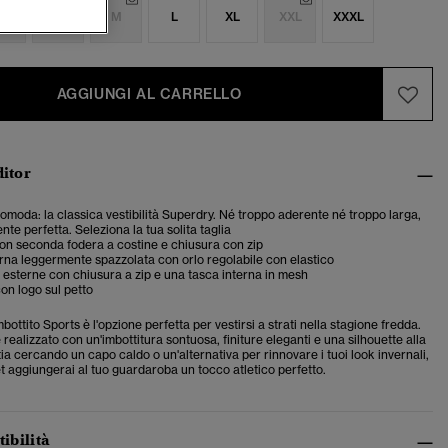
S
S
M
L
XL
XXL
XXXL
AGGIUNGI AL CARRELLO
ditor
 comoda: la classica vestibilità Superdry. Né troppo aderente né troppo larga,
te perfetta. Seleziona la tua solita taglia
con seconda fodera a costine e chiusura con zip
rna leggermente spazzolata con orlo regolabile con elastico
esterne con chiusura a zip e una tasca interna in mesh
on logo sul petto
imbottito Sports è l'opzione perfetta per vestirsi a strati nella stagione fredda.
ealizzato con un'imbottitura sontuosa, finiture eleganti e una silhouette alla
ia cercando un capo caldo o un'alternativa per rinnovare i tuoi look invernali,
t aggiungerai al tuo guardaroba un tocco atletico perfetto.
tibilità