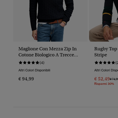
Maglione Con Mezza Zip In
Rugby Top 
Cotone Biologico A Trecce
Stripe
Classico
(4)
(
Altri Colori Disponibili
Altri Colori Disp
€ 94,99
€ 52,49
Prezz
€ 74,9
Risparmi 30%