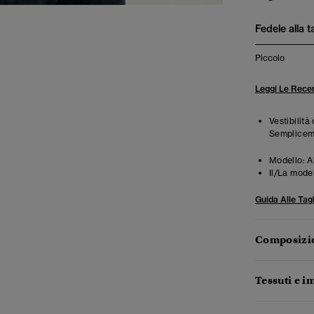
Fedele alla t
Piccolo
Leggi Le Recen
Vestibilità
Semplicemen
Modello:
A
Il/La mode
Guida Alle Tagl
Composizio
Tessuti e im