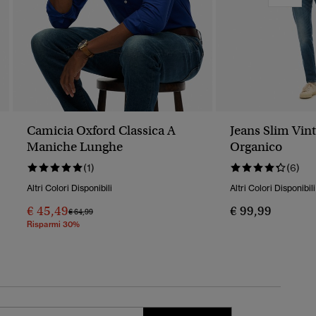
Camicia Oxford Classica A
Jeans Slim Vin
Maniche Lunghe
Organico
(1)
(6)
Altri Colori Disponibili
Altri Colori Disponibili
€ 45,49
€ 99,99
Prezzo Ridotto Da
A
€ 64,99
Risparmi 30%