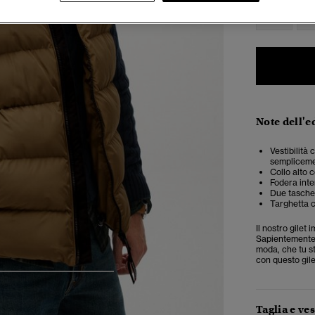
XXS
X
Note dell'e
Vestibilità
semplicemen
Collo alto 
Fodera inte
Due tasche 
Targhetta c
Il nostro gilet 
Sapientemente r
moda, che tu st
con questo gile
5
6
7
8
Taglia e ves