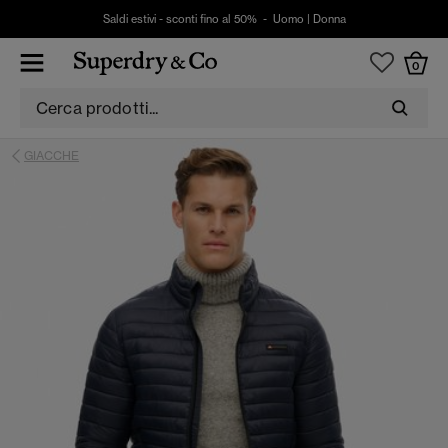
Saldi estivi - sconti fino al 50% -
Uomo
|
Donna
0
GIACCHE