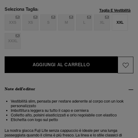
Seleziona Taglia:
Taglia E Vestibilità
XXS
XS
S
M
L
XL
XXL
XXXL
AGGIUNGI AL CARRELLO
Note dell'editor
Vestibilità slim, pensata per restare aderente al corpo con un look
personalizzato
Imbottitura leggera su tutto il capo e cerniera
Colletto alto, polsini elasticizzati e orlo regolabile con elastico
Etichetta con logo sul petto
La nostra giacca Fuji Lite senza cappuccio è ideale per una lunga
passeggiata quando il clima è più fresco. La linea e lo stile classici di