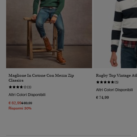
Maglione In Cotone Con Mezza Zip
Rugby Top Vintage Ath
Classics
(5)
(3)
Altri Colori Disponibili
Altri Colori Disponibili
€ 74,99
€ 62,99
Prezzo Ridotto Da
A
€ 89,99
Risparmi 30%