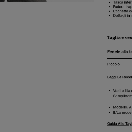
Tasca inter
Fodera tra
Etichetta c
Dettagli in
Taglia e ves
Fedele alla t
Piccolo
Leggi Le Recen
Vestibilità
Semplicemen
Modello:
Al
Il/La mode
Guida Alle Tagl