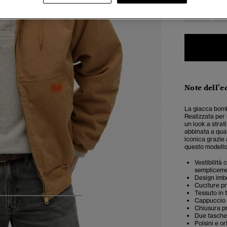
XS
Note dell'e
La giacca bomb
Realizzata per
un look a strat
abbinata a qual
iconica grazie 
questo modello 
Vestibilità
semplicemen
Design imbo
Cuciture pri
Tessuto in
Cappuccio 
5
6
7
8
Chiusura pr
Due tasche 
Polsini e or