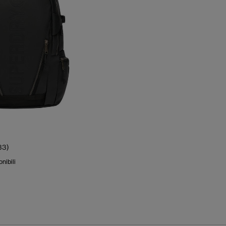
33)
onibili