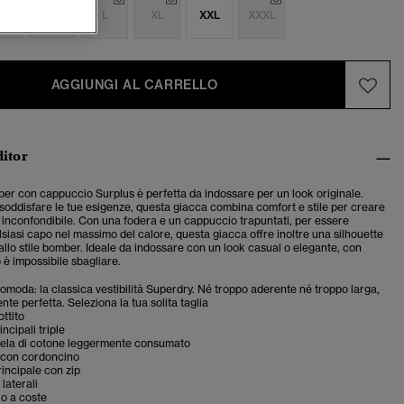
S
M
L
XL
XXL
XXXL
AGGIUNGI AL CARRELLO
ditor
er con cappuccio Surplus è perfetta da indossare per un look originale.
 soddisfare le tue esigenze, questa giacca combina comfort e stile per creare
i inconfondibile. Con una fodera e un cappuccio trapuntati, per essere
siasi capo nel massimo del calore, questa giacca offre inoltre una silhouette
allo stile bomber. Ideale da indossare con un look casual o elegante, con
è impossibile sbagliare.
 comoda: la classica vestibilità Superdry. Né troppo aderente né troppo larga,
te perfetta. Seleziona la tua solita taglia
ttito
ncipali triple
 tela di cotone leggermente consumato
con cordoncino
incipale con zip
laterali
lo a coste