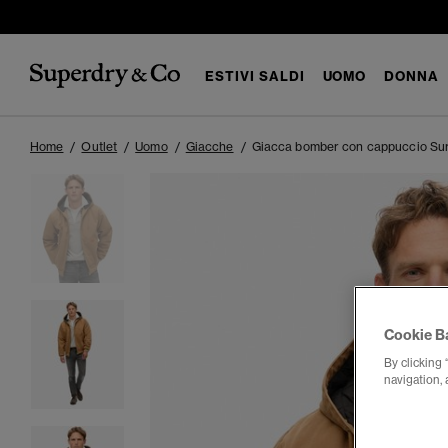
ESTIVI SALDI
UOMO
DONNA
Home
Outlet
Uomo
Giacche
Giacca bomber con cappuccio Su
Cookie B
By clicking 
navigation, 