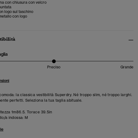
na con chiusura con velcro
puntata
on logo sul taschino
 metallo con logo
tibilità
aglia
Preciso
Grande
sioni
 comoda: la classica vestibilità Superdry. Né troppo slim, né troppo larghi.
te perfetti. Seleziona la tua taglia abituale.
tezza 1m86.5. Torace 39.5in
llo/a indossa:
M
ie