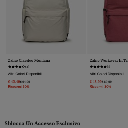
Zaino Classico Montana
Zaino Workwear In Te
(4)
(1)
Altri Colori Disponibili
Altri Colori Disponibili
€ 45,49
€ 48,99
Prezzo Ridotto Da
A
Prezzo Ridotto Da
A
€ 64,99
€ 69,99
Risparmi 30%
Risparmi 30%
Sblocca Un Accesso Esclusivo