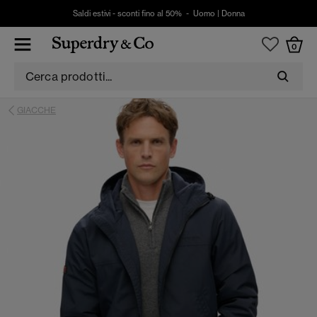
Saldi estivi - sconti fino al 50% -
Uomo
|
Donna
0
GIACCHE