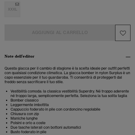
XXXL
AGGIUNGI AL CARRELLO
Note dell'editor
Questa giacca per il cambio di stagione è la scelta ideale per outfit perfetti
con qualsiasi condizione climatica. La giacca bomber in nylon Surplus è un
capo essenziale per il tuo guardaroba. Ti consentirà di proteggerti dal
freddo senza sacrificare il tuo stile.
Vestibilità comoda: la classica vestibilità Superdry. Né troppo aderente
né troppo larga, semplicemente perfetta. Seleziona la tua solita taglia
Bomber classico
Leggermente imbottita
Cappuccio foderato in pile con cordoncino regolabile
Chiusura con zip
Maniche lunghe
Polsini e orlo a coste
Due tasche laterali con bottoni automatici
Busto foderato in pile