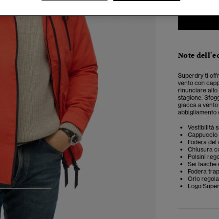
Note dell'e
Superdry ti of
vento con cappu
rinunciare allo
stagione. Sfogg
giacca a vento 
abbigliamento 
Vestibilità
Cappuccio r
Fodera del 
Chiusura co
Polsini rego
Sei tasche
Fodera tra
Orlo regola
Logo Super
3
4
5