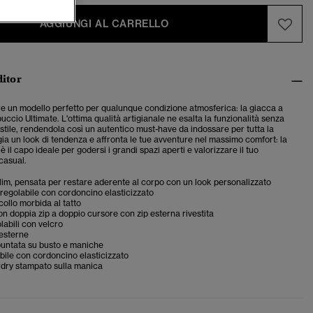
AGGIUNGI AL CARRELLO
ditor
fre un modello perfetto per qualunque condizione atmosferica: la giacca a
ccio Ultimate. L'ottima qualità artigianale ne esalta la funzionalità senza
 stile, rendendola così un autentico must-have da indossare per tutta la
ia un look di tendenza e affronta le tue avventure nel massimo comfort: la
è il capo ideale per godersi i grandi spazi aperti e valorizzare il tuo
casual.
 slim, pensata per restare aderente al corpo con un look personalizzato
egolabile con cordoncino elasticizzato
collo morbida al tatto
n doppia zip a doppio cursore con zip esterna rivestita
labili con velcro
 esterne
puntata su busto e maniche
bile con cordoncino elasticizzato
dry stampato sulla manica