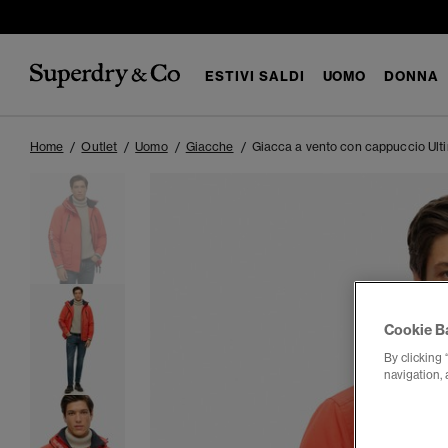
ESTIVI SALDI
UOMO
DONNA
Home
Outlet
Uomo
Giacche
Giacca a vento con cappuccio Ult
Cookie B
By clicking 
navigation, 