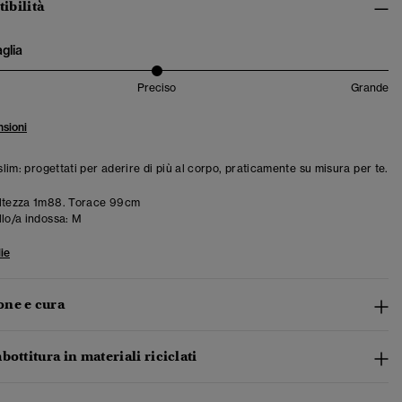
tibilità
aglia
Preciso
Grande
sioni
 slim: progettati per aderire di più al corpo, praticamente su misura per te.
ltezza 1m88. Torace 99cm
llo/a indossa:
M
ie
ne e cura
bottitura in materiali riciclati