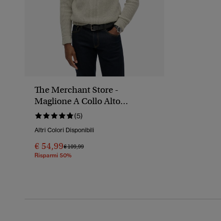
The Merchant Store -
Maglione A Collo Alto
Testurizzato
(5)
Altri Colori Disponibili
€ 54,99
Prezzo Ridotto Da
A
€ 109,99
Risparmi 50%