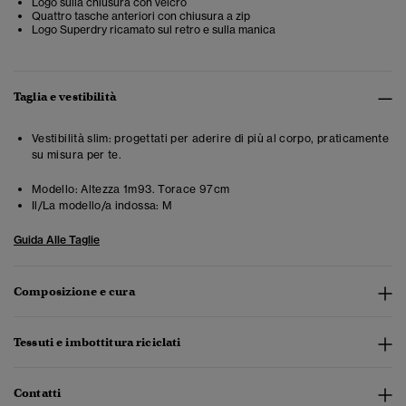
Logo sulla chiusura con velcro
Quattro tasche anteriori con chiusura a zip
Logo Superdry ricamato sul retro e sulla manica
Taglia e vestibilità
Vestibilità slim: progettati per aderire di più al corpo, praticamente
su misura per te.
Modello:
Altezza 1m93. Torace 97cm
Il/La modello/a indossa:
M
Guida Alle Taglie
Composizione e cura
Tessuti e imbottitura riciclati
Contatti