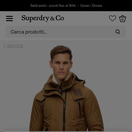
Saldi estivi - sconti fino al 50% -
Uomo
|
Donna
0
GIACCHE