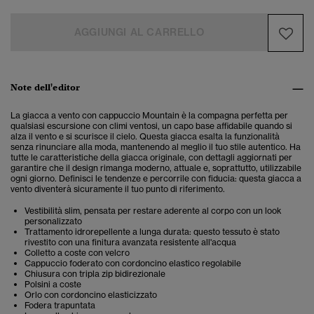
AGGIUNGI AL CARRELLO
Note dell'editor
La giacca a vento con cappuccio Mountain è la compagna perfetta per
qualsiasi escursione con climi ventosi, un capo base affidabile quando si
alza il vento e si scurisce il cielo. Questa giacca esalta la funzionalità
senza rinunciare alla moda, mantenendo al meglio il tuo stile autentico.
Ha
tutte le caratteristiche della giacca originale, con dettagli aggiornati per
garantire che il design rimanga moderno, attuale e, soprattutto, utilizzabile
ogni giorno. Definisci le tendenze e percorrile con fiducia: questa giacca a
vento diventerà sicuramente il tuo punto di riferimento.
Vestibilità slim, pensata per restare aderente al corpo con un look
personalizzato
Trattamento idrorepellente a lunga durata: questo tessuto è stato
rivestito con una finitura avanzata resistente all'acqua
Colletto a coste con velcro
Cappuccio foderato con cordoncino elastico regolabile
Chiusura con tripla zip bidirezionale
Polsini a coste
Orlo con cordoncino elasticizzato
Fodera trapuntata