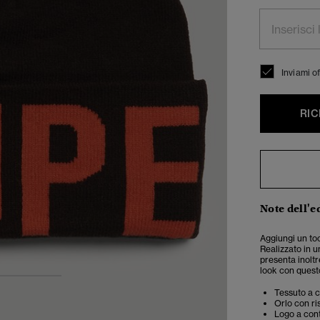
Inviami of
RIC
Note dell'e
Aggiungi un toc
Realizzato in u
presenta inoltre
look con quest
3
4
Tessuto a co
Orlo con ri
Logo a con