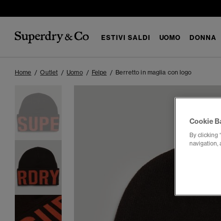
ESTIVI SALDI
UOMO
DONNA
Home
Outlet
Uomo
Felpe
Berretto in maglia con logo
Cookie B
By clicking 
navigation, 