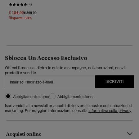
(4)
€ 184,99
Prezzo Ridotto Da
A
€ 369,99
Risparmi 50%
Sblocca Un Accesso Esclusivo
Ottieni l'accesso: dietro le quinte a campagne, collaborazioni, nuovi
prodotti e vendite.
ISCRIVITI
Abbigliamento uomo
Abbigliamento donna
Iscrivendoti alla newsletter accetti di ricevere le nostre comunicazioni di
marketing. Per maggiori informazioni, consulta
Informativa sulla privacy
Acquisti online