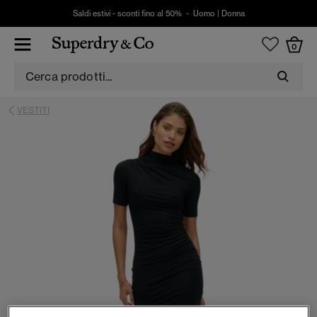
Saldi estivi - sconti fino al 50% -
Uomo
|
Donna
0
VESTITI