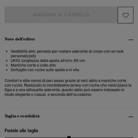
AGGIUNGI AL CARRELLO
Note dell'editor
Vestibilità slim, pensata per restare aderente al corpo con un look
personalizzato
UK10: lunghezza dalla spalla all'orlo: 86 cm
Maniche corte e collo alto
Dettaglio con ruche sulle spalle e in vita
Comfort e stile vanno di pari passo grazie al mini abito a maniche corte
con ruche. Realizzato in morbidissimo jersey con ruche che valorizzano la
figura e una silhouette aderente, questo abito può essere indossato in
modo elegante o casual, a seconda dell'occasione.
Taglia e vestibilità
Fedele alla taglia