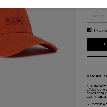
Inserisci il tu
Inviami of
RIC
Note dell'e
Migliora senza 
affidabile che 
combinazioni di
3
4
5
abbinamenti all
Modello a s