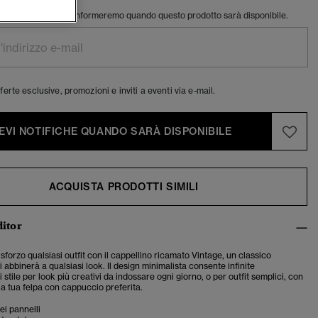
o indirizzo e-mail e ti informeremo quando questo prodotto sarà disponibile.
ferte esclusive, promozioni e inviti a eventi via e-mail.
EVI NOTIFICHE QUANDO SARÀ DISPONIBILE
ACQUISTA PRODOTTI SIMILI
ditor
sforzo qualsiasi outfit con il cappellino ricamato Vintage, un classico
si abbinerà a qualsiasi look. Il design minimalista consente infinite
 stile per look più creativi da indossare ogni giorno, o per outfit semplici, con
a tua felpa con cappuccio preferita.
ei pannelli