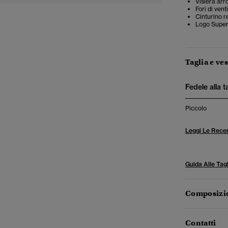
Visiera arr
Fori di vent
Cinturino re
Logo Super
Taglia e ves
Fedele alla t
Piccolo
Leggi Le Recen
Guida Alle Tagl
Composizio
Contatti