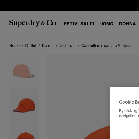
ESTIVI SALDI
UOMO
DONNA
Home
Outlet
Donna
Vedi Tutti
Cappellino ricamato Vintage
Cookie B
By clicking 
navigation, 