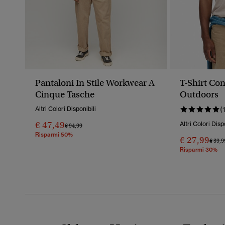
Pantaloni In Stile Workwear A
T-Shirt Con
Cinque Tasche
Outdoors
Altri Colori Disponibili
(
€ 47,49
Altri Colori Disp
Prezzo Ridotto Da
A
€ 94,99
Risparmi 50%
€ 27,99
Prezz
€ 39,9
Risparmi 30%