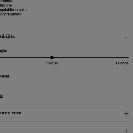
otondata
ilazione
golabile in pelle
dry ricamato
tibilità
aglia
Preciso
Grande
sioni
ie
ne e cura