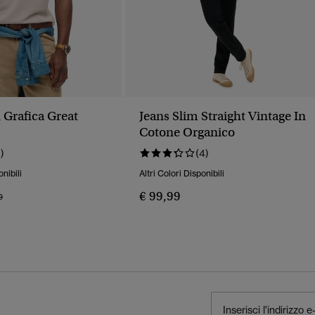
 Grafica Great
Jeans Slim Straight Vintage In
Cotone Organico
1)
(4)
onibili
Altri Colori Disponibili
€ 99,99
o Ridotto Da
A
9