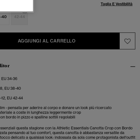
lia:
Taglia E Vestibilità
-40
42-44
AGGIUNGI AL CARRELLO
ditor
, EU 34-36
-8, EU 38-40
0-12, EU 42-44
 slim - pensata per aderire al corpo e donare un look più ricercato
teriale a coste in lunghezza leggermente crop
on bordo in pizzo e spalline sottili regolabili
essenziali questa stagione con la Athletic Essentials Canotta Crop con Bordo
izzata pensando al tuo comfort, questa canotta è abbastanza versatile da
occo delicato a qualsiasi look: indossala da sola come protagonista dell'outfit