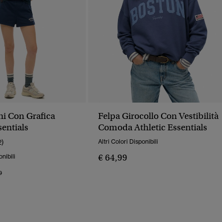
ni Con Grafica
Felpa Girocollo Con Vestibilità
sentials
Comoda Athletic Essentials
2)
Altri Colori Disponibili
€ 64,99
onibili
o Ridotto Da
A
9