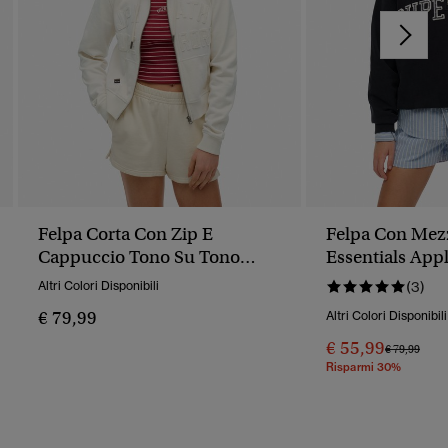
Felpa Corta Con Zip E
Felpa Con Mezz
Cappuccio Tono Su Tono
Essentials App
Athletic Essentials
Altri Colori Disponibili
(3)
€ 79,99
Altri Colori Disponibili
€ 55,99
Prezzo Rido
A
€ 79,99
Risparmi 30%