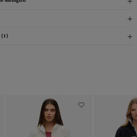
e biologico
 (1)