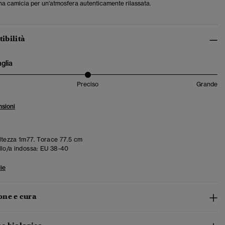
na camicia per un'atmosfera autenticamente rilassata.
tibilità
aglia
Preciso
Grande
sioni
tezza 1m77. Torace 77.5 cm
llo/a indossa:
EU 38-40
ie
ne e cura