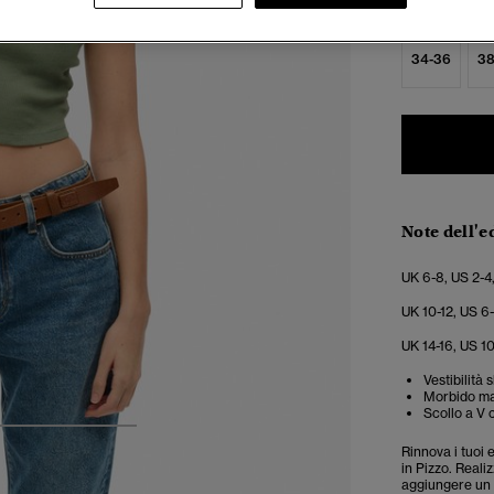
Seleziona Tag
34-36
38
Note dell'e
UK 6-8, US 2-4
UK 10-12, US 6
UK 14-16, US 1
Vestibilità
Morbido ma
Scollo a V c
4
5
6
Rinnova i tuoi 
in Pizzo. Real
aggiungere un t