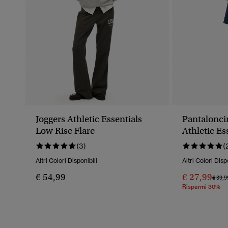
Joggers Athletic Essentials
Pantalonci
Low Rise Flare
Athletic Es
(3)
(
Altri Colori Disponibili
Altri Colori Disp
€ 54,99
€ 27,99
Prezz
€ 39,9
Risparmi 30%