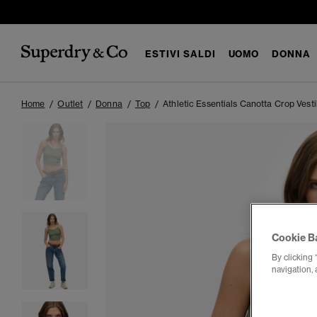
ESTIVI SALDI
UOMO
DONNA
Home
Outlet
Donna
Top
Athletic Essentials Canotta Crop Vestib
Cookie B
By clicking 
navigation, 