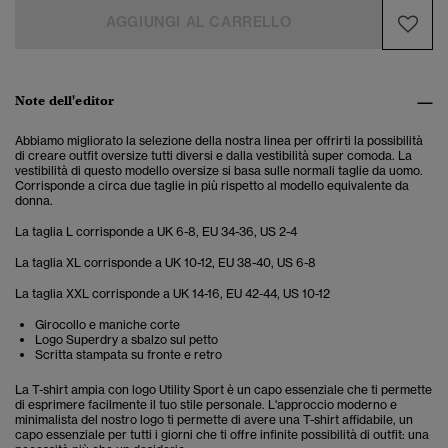
AGGIUNGI AL CARRELLO
Note dell'editor
Abbiamo migliorato la selezione della nostra linea per offrirti la possibilità
di creare outfit oversize tutti diversi e dalla vestibilità super comoda. La
vestibilità di questo modello oversize si basa sulle normali taglie da uomo.
Corrisponde a circa due taglie in più rispetto al modello equivalente da
donna.
La taglia L corrisponde a UK 6-8, EU 34-36, US 2-4
La taglia XL corrisponde a UK 10-12, EU 38-40, US 6-8
La taglia XXL corrisponde a UK 14-16, EU 42-44, US 10-12
Girocollo e maniche corte
Logo Superdry a sbalzo sul petto
Scritta stampata su fronte e retro
La T-shirt ampia con logo Utility Sport è un capo essenziale che ti permette
di esprimere facilmente il tuo stile personale. L'approccio moderno e
minimalista del nostro logo ti permette di avere una T-shirt affidabile, un
capo essenziale per tutti i giorni che ti offre infinite possibilità di outfit: una