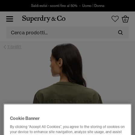
Saldi estivi - sconti fino al 50% -
Uomo
|
Donna
0
T-SHIRT
Cookie Banner
By clicking “Accept All Cookies”, you agree to the storing of cookies on
your device to enhance site navigation, analyze site usage, and assist