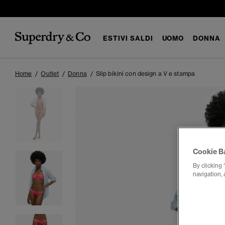
ESTIVI SALDI
UOMO
DONNA
Home
Outlet
Donna
Slip bikini con design a V e stampa
Cookie B
By clicking 
navigation, 