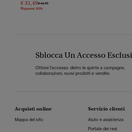
€ 31,49
Prezzo Ridotto Da
A
€ 44,99
Risparmi 30%
Sblocca Un Accesso Esclus
Ottieni l'accesso: dietro le quinte a campagne,
collaborazioni, nuovi prodotti e vendite.
Acquisti online
Servizio clienti
Mappa del sito
Aiuto e assistenza
Portale dei resi