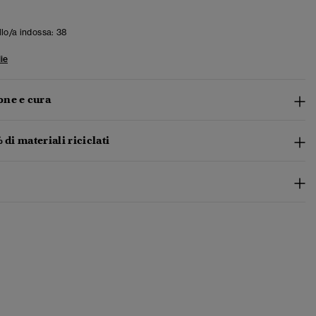
llo/a indossa:
38
ie
ne e cura
 di materiali riciclati