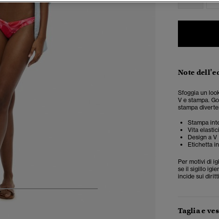
Note dell'e
Sfoggia un look
V e stampa. God
stampa diverte
Stampa int
Vita elastic
Design a V
Etichetta i
Per motivi di i
se il sigillo i
incide sui diritt
6
7
8
9
10
Taglia e ves