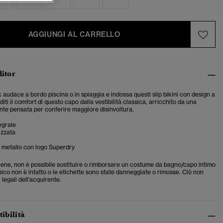
AGGIUNGI AL CARRELLO
ditor
 audace a bordo piscina o in spiaggia e indossa questi slip bikini con design a
iti il comfort di questo capo dalla vestibilità classica, arricchito da una
nte pensata per conferire maggiore disinvoltura.
egrale
izzata
n metallo con logo Superdry
giene, non è possibile sostituire o rimborsare un costume da bagno/capo intimo
gienico non è intatto o le etichette sono state danneggiate o rimosse. Ciò non
i legali dell'acquirente.
tibilità