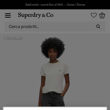
Saldi estivi - sconti fino al 50% -
Uomo
|
Donna
0
PANTALONI