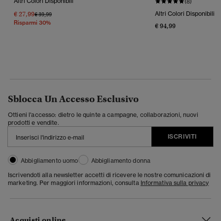
Altri Colori Disponibili
(8)
€ 27,99
Altri Colori Disponibili
Prezzo Ridotto Da
A
€ 39,99
Risparmi 30%
€ 94,99
Sblocca Un Accesso Esclusivo
Ottieni l'accesso: dietro le quinte a campagne, collaborazioni, nuovi
prodotti e vendite.
ISCRIVITI
Abbigliamento uomo
Abbigliamento donna
Iscrivendoti alla newsletter accetti di ricevere le nostre comunicazioni di
marketing. Per maggiori informazioni, consulta
Informativa sulla privacy
Acquisti online