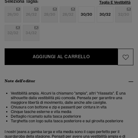
Seleziona Taglia:
Taglia E Vestibilità
26/30
26/32
28/30
28/32
30/30
30/32
32/30
32/32
34/32
AGGIUNGI AL CARRELLO
Note dell'editor
Vestibilità ampia. Alcuni la chiamano "ampia", altri "rilassata". È una
silhouette dalla vestibilità più comoda. Pensata per garantire una
maggiore libertà di movimento, dalle anche alle caviglie.
Chiusura con bottone e zip e passanti per cintura in vita
Cinque tasche esterne e vita media
Dettaglio ricamato sulla tasca posteriore
Targhetta con logo sulla tasca posteriore e sul girovita posteriore
I nostri jeans a gamba larga e vita media sono il capo perfetto per il
guardaroba della stagione. Pensati per avere una vestibilità ampia e di