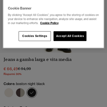
Cookie Banner
By clicking “Accept All Cookies”, you agree to the storing of cookies on
your device to enhance site navigation, analyze site usage, and assist
in our marketing efforts.
Cookie Policy
Cookies Settings
Accept All Cookies
1
2
3
4
Jeans a gamba larga e vita media
Prezzo ridotto da
a
€ 66,49
€ 94,99
Risparmi 30%
Colore:
boston night black
selezionato