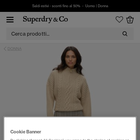
Saldi estivi - sconti fino al 50% -
Uomo
|
Donna
0
DONNA
Cookie Banner