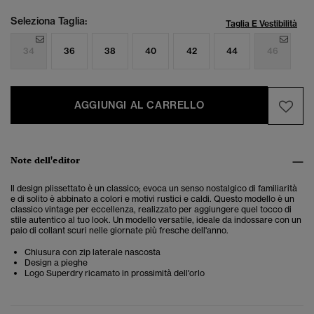
Seleziona Taglia:
Taglia E Vestibilità
34
36
38
40
42
44
46
AGGIUNGI AL CARRELLO
Note dell'editor
Il design plissettato è un classico; evoca un senso nostalgico di familiarità
e di solito è abbinato a colori e motivi rustici e caldi. Questo modello è un
classico vintage per eccellenza, realizzato per aggiungere quel tocco di
stile autentico al tuo look. Un modello versatile, ideale da indossare con un
paio di collant scuri nelle giornate più fresche dell'anno.
Chiusura con zip laterale nascosta
Design a pieghe
Logo Superdry ricamato in prossimità dell'orlo