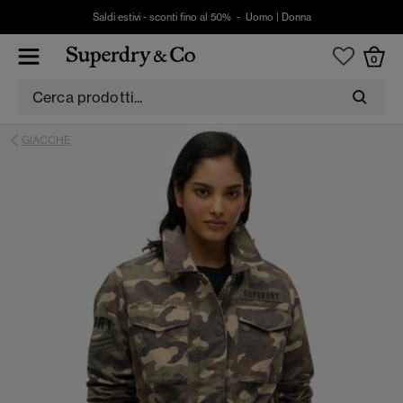
Saldi estivi - sconti fino al 50% -
Uomo
|
Donna
0
GIACCHE