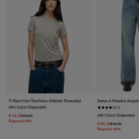
T-Shirt Con Taschino Athletic Essential
Jeans A Gamba Ampia 
Altri Colori Disponibili
(7)
€ 24,49
Altri Colori Disponibili
Prezzo Ridotto Da
A
€ 34,99
Risparmi 30%
€ 66,49
Prezzo Ridotto Da
A
€ 94,99
Risparmi 30%