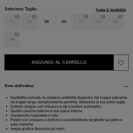
Seleziona Taglia:
Taglia E Vestibilità
34
36
38
40
42
44
46
48
AGGIUNGI AL CARRELLO
Note dell'editor
Vestibilità comoda: la classica vestibilità Superdry. Né troppo aderente
né troppo larga, semplicemente perfetta. Seleziona la tua solita taglia
Colletto singolo con chiusura a zip e bottoni automatici
Quattro tasche esterne e una tasca interna
Cordoncino regolabile in vita
Polsini con chiusura a bottoni e caratteristiche targhette sul petto e
sulle maniche
Ampia grafica decorata sul retro