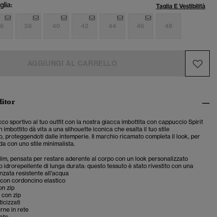
lia:
Taglia E Vestibilità
6
38
40
42
44
46
48
AGGIUNGI AL CARRELLO
ditor
co sportivo al tuo outfit con la nostra giacca imbottita con cappuccio Spirit
n imbottito dà vita a una silhouette iconica che esalta il tuo stile
 proteggendoti dalle intemperie. Il marchio ricamato completa il look, per
oda con uno stile minimalista.
 slim, pensata per restare aderente al corpo con un look personalizzato
 idrorepellente di lunga durata: questo tessuto è stato rivestito con una
anzata resistente all'acqua
con cordoncino elastico
on zip
 con zip
ticizzati
rne in rete
ato