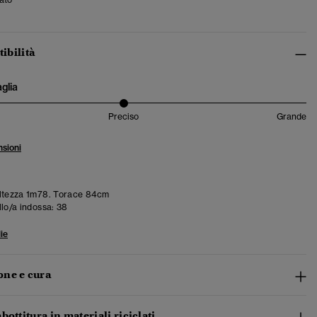
tibilità
aglia
Preciso
Grande
sioni
ltezza 1m78. Torace 84cm
llo/a indossa:
38
ie
ne e cura
bottitura in materiali riciclati