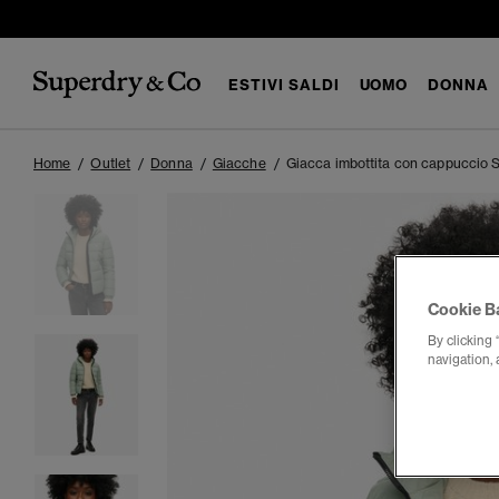
ESTIVI SALDI
UOMO
DONNA
Home
Outlet
Donna
Giacche
Giacca imbottita con cappuccio S
Cookie B
By clicking 
navigation, 