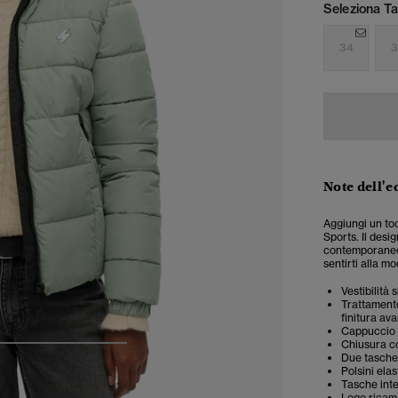
Seleziona Tag
34
3
Note dell'e
Aggiungi un toc
Sports. Il desig
contemporaneo,
sentirti alla m
Vestibilità
Trattamento
finitura av
Cappuccio 
Chiusura c
4
5
6
7
Due tasche
Polsini elas
Tasche inte
Logo ricam