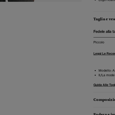
Taglia e ves
Fedele alla t
Piccolo
Leggi Le Recen
Modello:
A
Il/La mode
Guida Alle Tagl
Composizio
Fodera e im