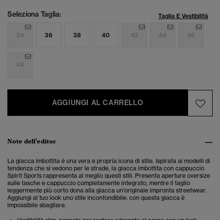
Seleziona Taglia:
Taglia E Vestibilità
34
36
38
40
42
44
46
48
AGGIUNGI AL CARRELLO
Note dell'editor
La giacca imbottita è una vera e propria icona di stile. Ispirata ai modelli di
tendenza che si vedono per le strade, la giacca imbottita con cappuccio
Spirit Sports rappresenta al meglio questi stili. Presenta aperture oversize
sulle tasche e cappuccio completamente integrato, mentre il taglio
leggermente più corto dona alla giacca un'originale impronta streetwear.
Aggiungi al tuo look uno stile inconfondibile: con questa giacca è
impossibile sbagliare.