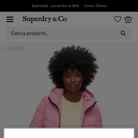
Saldi estivi - sconti fino al 50% -
Uomo
|
Donna
0
GIACCHE