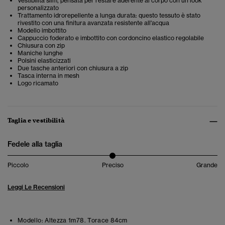
Vestibilità slim, pensata per restare aderente al corpo con un look
personalizzato
Trattamento idrorepellente a lunga durata: questo tessuto è stato
rivestito con una finitura avanzata resistente all'acqua
Modello imbottito
Cappuccio foderato e imbottito con cordoncino elastico regolabile
Chiusura con zip
Maniche lunghe
Polsini elasticizzati
Due tasche anteriori con chiusura a zip
Tasca interna in mesh
Logo ricamato
Taglia e vestibilità
Fedele alla taglia
Piccolo
Preciso
Grande
Leggi Le Recensioni
Modello:
Altezza 1m78. Torace 84cm