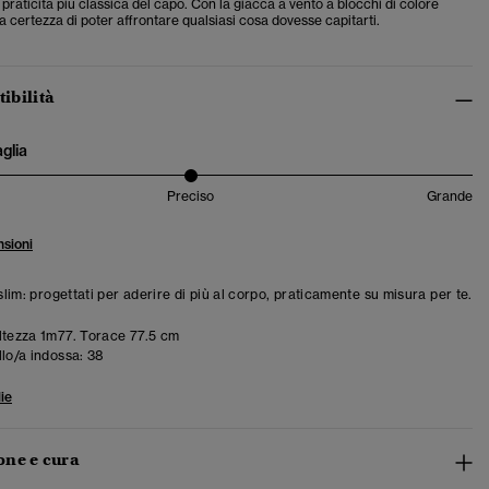
 praticità più classica del capo. Con la giacca a vento a blocchi di colore
la certezza di poter affrontare qualsiasi cosa dovesse capitarti.
tibilità
aglia
Preciso
Grande
sioni
 slim: progettati per aderire di più al corpo, praticamente su misura per te.
tezza 1m77. Torace 77.5 cm
llo/a indossa:
38
ie
ne e cura