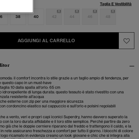
lia:
Taglia E Vestibilità
6
38
40
42
44
46
48
AGGIUNGI AL CARRELLO
ditor
comoda: il comfort incontra lo stile grazie a un taglio ampio di tendenza, per
e questo capo in un must-have
aglia 10 dalla spalla all'orlo: 65 cm
 idrorepellente di lunga durata: questo tessuto è stato rivestito con una
anzata resistente all'acqua
sche esterne con zip per una maggiore sicurezza
con cordoncino elastico sul cappuccio e sull'orlo e polsini regolabili
he a vento, veri e propri capi iconici Superdry, hanno davvero superato la
 con la loro durata affidabile e il loro stile semplice. Perché partire da zero
 già che le doppie cerniere riparano dal freddo e trattengono il caldo, e la
in rete assicurano freschezza e comfort per tutto il giorno. I blocchi di colore
l logo ricamato in evidenza creano un look giovane e chic che si integra alla