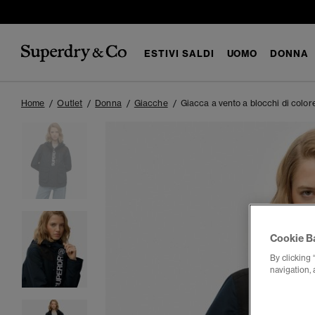
ESTIVI SALDI
UOMO
DONNA
Home
Outlet
Donna
Giacche
Giacca a vento a blocchi di color
Cookie B
By clicking 
navigation, 