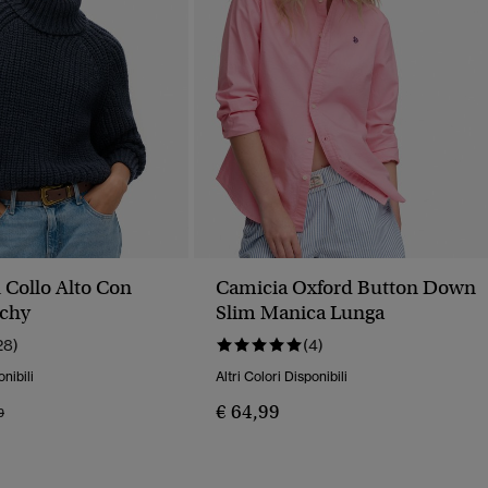
 Collo Alto Con
Camicia Oxford Button Down
uchy
Slim Manica Lunga
28)
(4)
onibili
Altri Colori Disponibili
€ 64,99
o Ridotto Da
A
9