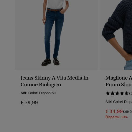
Jeans Skinny A Vita Media In
Maglione A
Cotone Biologico
Punto Slo
Altri Colori Disponibili
(
€ 79,99
Altri Colori Disp
€ 34,99
Prezz
€ 69,9
Risparmi 50%