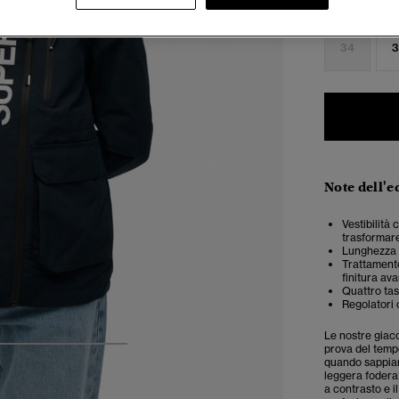
Seleziona Tag
34
3
Note dell'e
Vestibilità 
trasformar
Lunghezza t
Trattamento
finitura av
Quattro ta
Regolatori 
Le nostre giacc
prova del tempo
4
5
6
7
quando sappiamo
leggera fodera 
a contrasto e i