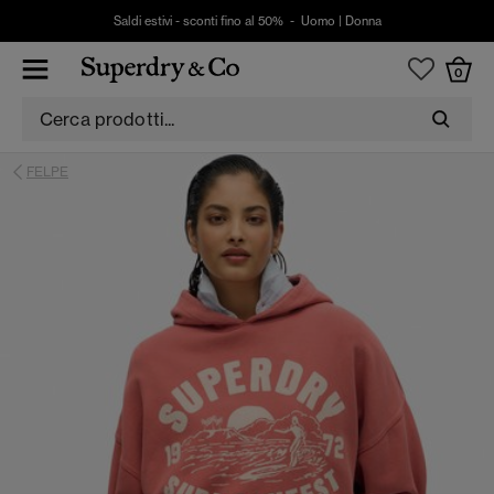
Saldi estivi - sconti fino al 50% -
Uomo
|
Donna
0
FELPE