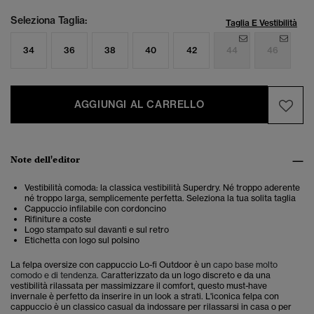
Seleziona Taglia:
Taglia E Vestibilità
34
36
38
40
42
44
46
AGGIUNGI AL CARRELLO
Note dell'editor
Vestibilità comoda: la classica vestibilità Superdry. Né troppo aderente
né troppo larga, semplicemente perfetta. Seleziona la tua solita taglia
Cappuccio infilabile con cordoncino
Rifiniture a coste
Logo stampato sul davanti e sul retro
Etichetta con logo sul polsino
La felpa oversize con cappuccio Lo-fi Outdoor è un
capo base molto
comodo e di tendenza. C
aratterizzato da un logo discreto e da una
vestibilità rilassata per massimizzare il comfort, questo must-have
invernale è perfetto da inserire in un look a strati. L'iconica felpa con
cappuccio è un classico casual da indossare per rilassarsi in casa o per