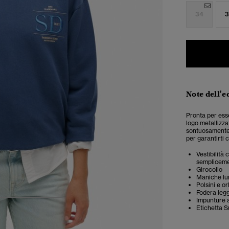
34
3
Note dell'e
Pronta per esse
logo metallizza
sontuosamente 
per garantirti c
Vestibilità
semplicemen
Girocollo
Maniche lu
Polsini e or
Fodera leg
Impunture a
4
5
6
Etichetta S