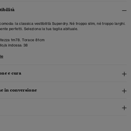
tibilità
 comoda: la classica vestibilità Superdry. Né troppo slim, né troppo larghi.
te perfetti. Seleziona la tua taglia abituale.
ltezza 1m78. Torace 81cm
llo/a indossa:
38
ie
ne e cura
e in conversione