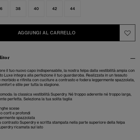
6
38
40
42
44
AGGIUNGI AL CARRELLO
ditor
re il tuo nuovo capo indispensabile, la nostra felpa dalla vestibilità ampia con
to Luxe integra alla perfezione il tuo guardaroba. Realizzata in un tessuto
morbido e rifinita con cuciture a contrasto e fodera leggermente spazzolata,
omfort e stile per tutta la stagione.
 comoda: la classica vestibilità Superdry. Né troppo aderente né troppo larga,
te perfetta. Seleziona la tua solita taglia
nghe scese
lo corti e profondi
germente spazzolata
 contrasto Superdry e scritta stampata nella parte superiore della felpa
uperdry ricamata sul lato