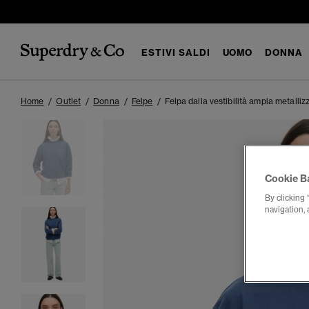
ESTIVI SALDI
UOMO
DONNA
Home
Outlet
Donna
Felpe
Felpa dalla vestibilità ampia metalli
Cookie B
By clicking 
navigation, 