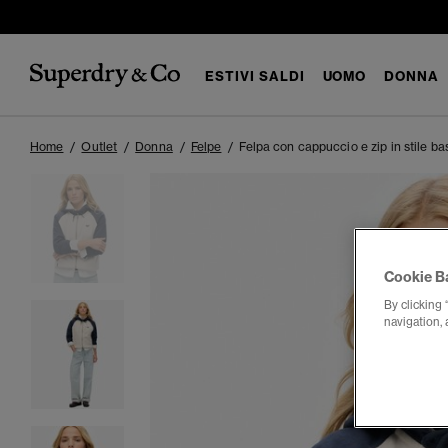
ESTIVI SALDI
UOMO
DONNA
Home
Outlet
Donna
Felpe
Felpa con cappuccio e zip in stile ba
Cookie B
By clicking 
navigation, 