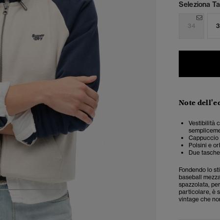
Seleziona Tag
34
3
Note dell'e
Vestibilità
semplicemen
Cappuccio 
Polsini e or
Due tasche 
Fondendo lo sti
baseball mezza
spazzolata, per
particolare, è 
4
5
6
vintage che no