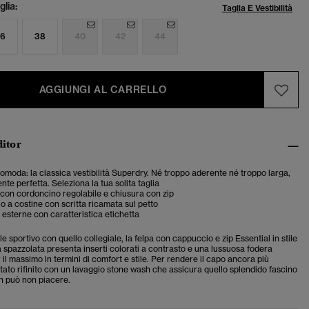
lia:
Taglia E Vestibilità
6
38
40
42
44
AGGIUNGI AL CARRELLO
ditor
 comoda: la classica vestibilità Superdry. Né troppo aderente né troppo larga,
te perfetta. Seleziona la tua solita taglia
con cordoncino regolabile e chiusura con zip
lo a costine con scritta ricamata sul petto
esterne con caratteristica etichetta
le sportivo con quello collegiale, la felpa con cappuccio e zip Essential in stile
 spazzolata presenta inserti colorati a contrasto e una lussuosa fodera
 il massimo in termini di comfort e stile. Per rendere il capo ancora più
stato rifinito con un lavaggio stone wash che assicura quello splendido fascino
n può non piacere.