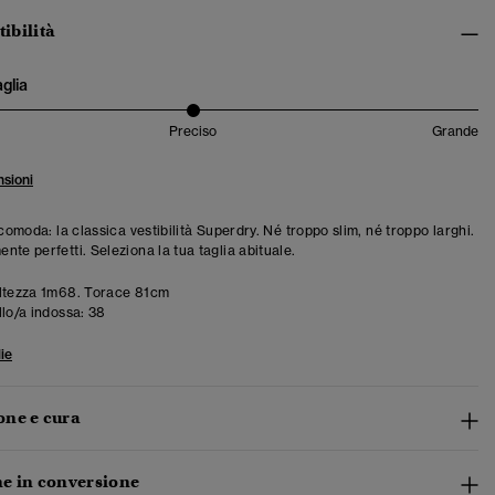
tibilità
aglia
Preciso
Grande
sioni
 comoda: la classica vestibilità Superdry. Né troppo slim, né troppo larghi.
te perfetti. Seleziona la tua taglia abituale.
ltezza 1m68. Torace 81cm
llo/a indossa:
38
ie
ne e cura
e in conversione