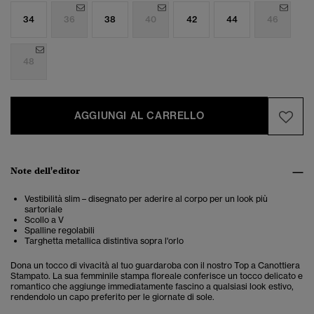
34
36
38
40
42
44
46
48
AGGIUNGI AL CARRELLO
Note dell'editor
Vestibilità slim – disegnato per aderire al corpo per un look più
sartoriale
Scollo a V
Spalline regolabili
Targhetta metallica distintiva sopra l'orlo
Dona un tocco di vivacità al tuo guardaroba con il nostro Top a Canottiera
Stampato. La sua femminile stampa floreale conferisce un tocco delicato e
romantico che aggiunge immediatamente fascino a qualsiasi look estivo,
rendendolo un capo preferito per le giornate di sole.