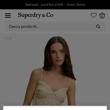
Saldi estivi - sconti fino al 50% -
Uomo
|
Donna
0
TOP