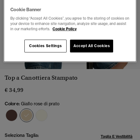
Cookie Banner
By clicking “Accept All Cookies”, you agree to the storing of cookies on
your device to enhance site navigation, analyze site usage, and assist
in our marketing efforts.
Cookie Policy
Cookies Settings
Accept All Cookies
1
2
3
4
5
6
7
Top a Canottiera Stampato
€ 34,99
Colore:
Giallo rose di prato
selezionato
Seleziona Taglia:
Taglia E Vestibilità