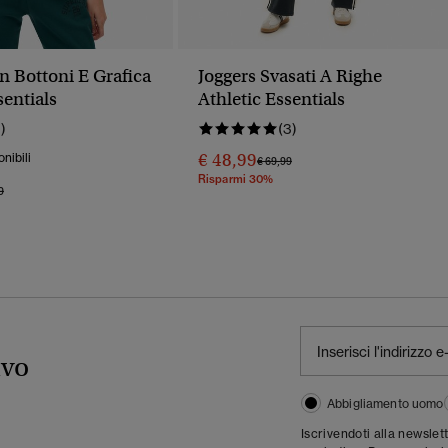
n Bottoni E Grafica
Joggers Svasati A Righe
sentials
Athletic Essentials
1)
(3)
€ 48,99
onibili
Prezzo Ridotto Da
A
€ 69,99
Risparmi 30%
o Ridotto Da
A
9
ivo
Abbigliamento uomo
Iscrivendoti alla newslet