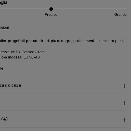
aglia
Preciso
Grande
sioni
 slim: progettati per aderire di più al corpo, praticamente su misura per te.
ltezza 1m78. Torace 81cm
llo/a indossa:
EU 38-40
ie
ne e cura
 (4)