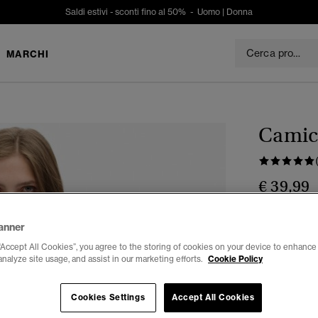
Saldi estivi - sconti fino al 50% -
Uomo
|
Donna
MARCHI
Camici
€ 39,99
Colore:
mari
anner
“Accept All Cookies”, you agree to the storing of cookies on your device to enhance 
analyze site usage, and assist in our marketing efforts.
Cookie Policy
Seleziona Tag
Cookies Settings
Accept All Cookies
34-36
38