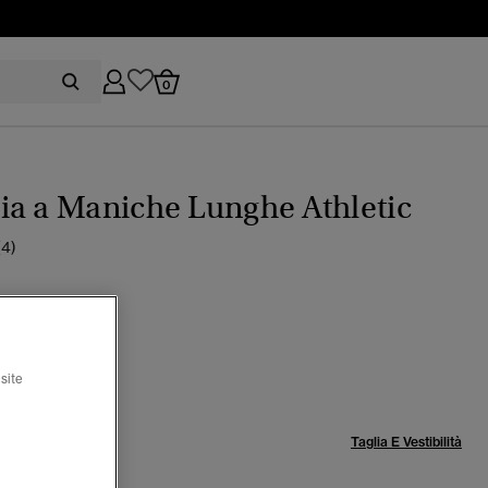
0
a a Maniche Lunghe Athletic
(4)
ner navy
site
lia:
Taglia E Vestibilità
-40
42-44