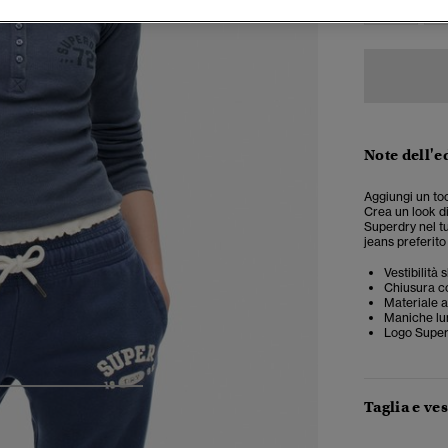
Note dell'e
Aggiungi un toc
Crea un look di
Superdry nel tu
jeans preferito
Vestibilità 
Chiusura c
Materiale a
Maniche l
Logo Super
4
5
6
7
Taglia e ves