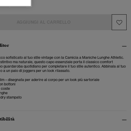
AGGIUNGI AL CARRELLO
ditor
co sofisticato al tuo stile vintage con la Camicia a Maniche Lunghe Athletic.
stintivo ma naturale, questo capo essenziale porta il classico comfort
o guardaroba quotidiano per completare il tuo stile autentico. Abbinala al tuo
 o a un paio di joggers per un look rilassato.
slim – disegnata per aderire al corpo per un look più sartoriale
on bottoni
 coste
unghe
dry stampato
tibilità