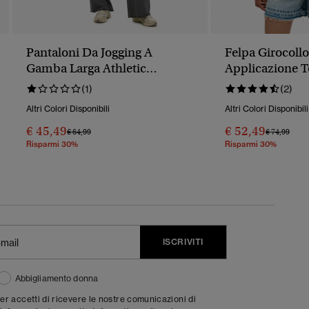
Pantaloni Da Jogging A
Felpa Girocoll
Gamba Larga Athletic
Applicazione 
Essentials
Athletic Essent
(1)
(2)
Altri Colori Disponibili
Altri Colori Disponibili
€ 45,49
€ 52,49
Prezzo Ridotto Da
A
Prezzo Rido
A
€ 64,99
€ 74,99
Risparmi 30%
Risparmi 30%
ISCRIVITI
Abbigliamento donna
ter accetti di ricevere le nostre comunicazioni di