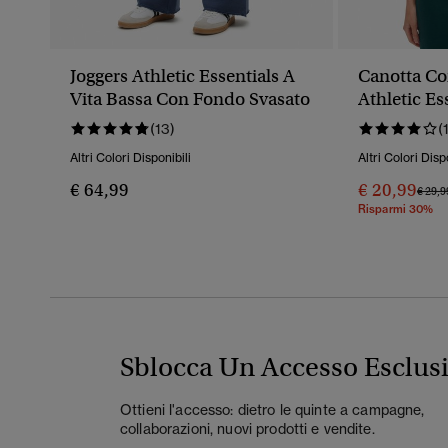
Joggers Athletic Essentials A
Canotta Co
Vita Bassa Con Fondo Svasato
Athletic Es
(13)
(
Altri Colori Disponibili
Altri Colori Disp
€ 64,99
€ 20,99
Prezz
€ 29,9
Risparmi 30%
Sblocca Un Accesso Esclus
Ottieni l'accesso: dietro le quinte a campagne,
collaborazioni, nuovi prodotti e vendite.