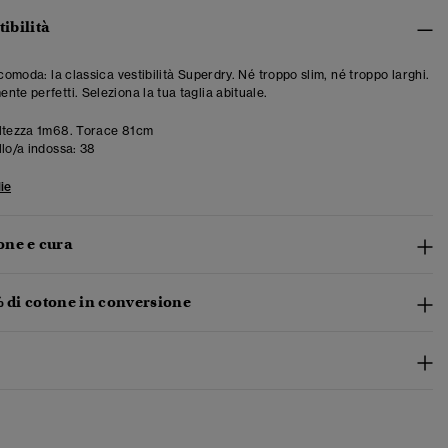
tibilità
 comoda: la classica vestibilità Superdry. Né troppo slim, né troppo larghi.
te perfetti. Seleziona la tua taglia abituale.
ltezza 1m68. Torace 81cm
llo/a indossa:
38
ie
ne e cura
% di cotone in conversione