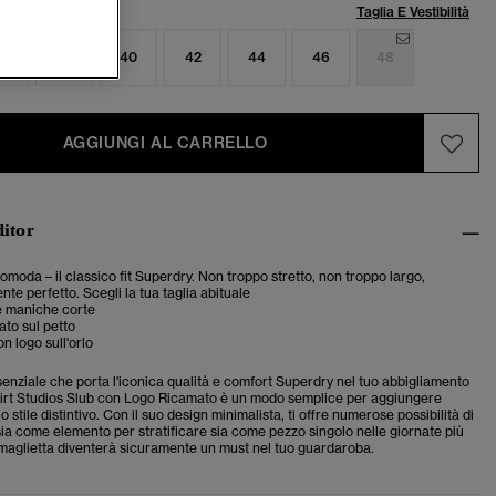
lia:
Taglia E Vestibilità
6
38
40
42
44
46
48
AGGIUNGI AL CARRELLO
ditor
comoda – il classico fit Superdry. Non troppo stretto, non troppo largo,
te perfetto. Scegli la tua taglia abituale
e maniche corte
to sul petto
n logo sull'orlo
enziale che porta l'iconica qualità e comfort Superdry nel tuo abbigliamento
hirt Studios Slub con Logo Ricamato è un modo semplice per aggiungere
o stile distintivo. Con il suo design minimalista, ti offre numerose possibilità di
ia come elemento per stratificare sia come pezzo singolo nelle giornate più
maglietta diventerà sicuramente un must nel tuo guardaroba.