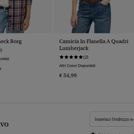
eck Borg
Camicia In Flanella A Quadri
Lumberjack
2)
(2)
onibili
Altri Colori Disponibili
o Ridotto Da
A
9
€ 54,99
ivo