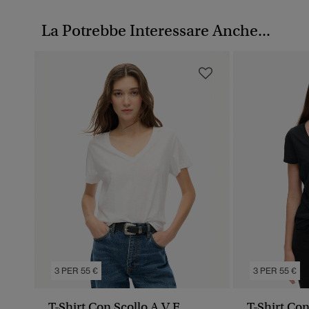
La Potrebbe Interessare Anche...
3 PER 55 €
3 PER 55 €
T-Shirt Con Scollo A V E
T-Shirt Co