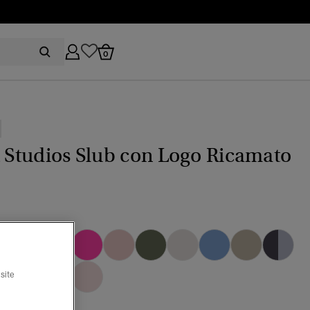
0
t Studios Slub con Logo Ricamato
zionato
site