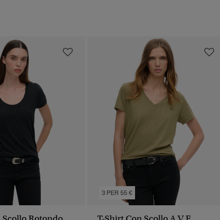
3 PER 55 €
n Scollo Rotondo
T-Shirt Con Scollo A V E