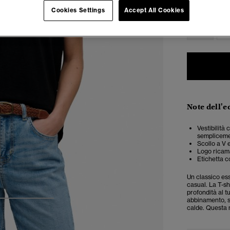
Seleziona Tag
Cookies Settings
Accept All Cookies
34
3
Note dell'e
Vestibilità 
semplicemen
Scollo a V 
Logo ricama
Etichetta co
Un classico ess
casual. La T-s
profondità al tu
abbinamento, s
3
4
5
calde. Questa 