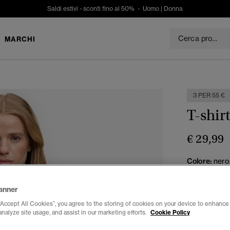
Saldi estivi - sconti fino al 50% -
Uomo
|
Donna
MARCHI
3 PER 55 €
T-shir
€ 29,99
Colore:
nero
sele
anner
“Accept All Cookies”, you agree to the storing of cookies on your device to enhance 
analyze site usage, and assist in our marketing efforts.
Cookie Policy