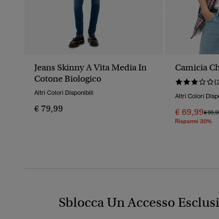
Jeans Skinny A Vita Media In
Camicia Ch
Cotone Biologico
(
Altri Colori Disponibili
Altri Colori Disp
€ 79,99
€ 69,99
Prezz
€ 99,9
Risparmi 30%
Sblocca Un Accesso Esclus