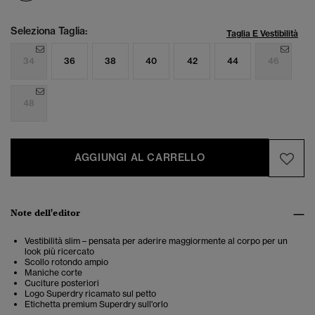
Seleziona Taglia:
Taglia E Vestibilità
34
36
38
40
42
44
46
48
AGGIUNGI AL CARRELLO
Note dell'editor
Vestibilità slim – pensata per aderire maggiormente al corpo per un
look più ricercato
Scollo rotondo ampio
Maniche corte
Cuciture posteriori
Logo Superdry ricamato sul petto
Etichetta premium Superdry sull'orlo