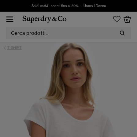
Saldi estivi - sconti fino al 50% -
Uomo
|
Donna
0
T-SHIRT