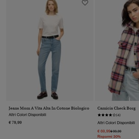
Jeans Mom A Vita Alta In Cotone Biologico
Camicia Check Borg
Altri Colori Disponibili
(4)
€ 79,99
Altri Colori Disponibili
€ 69,99
Prezzo Ridotto Da
A
€ 99,99
Risparmi 30%