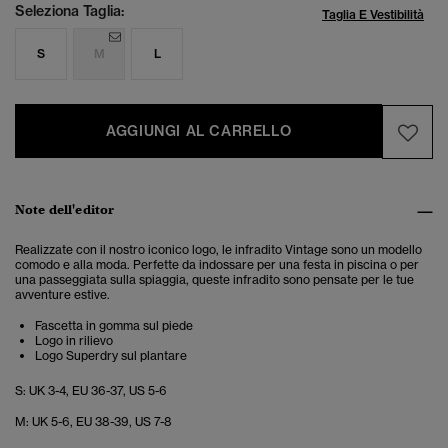
Seleziona Taglia:
Taglia E Vestibilità
S
M
L
AGGIUNGI AL CARRELLO
Note dell'editor
Realizzate con il nostro iconico logo, le infradito Vintage sono un modello
comodo e alla moda. Perfette da indossare per una festa in piscina o per
una passeggiata sulla spiaggia, queste infradito sono pensate per le tue
avventure estive.
Fascetta in gomma sul piede
Logo in rilievo
Logo Superdry sul plantare
S: UK 3-4, EU 36-37, US 5-6
M: UK 5-6, EU 38-39, US 7-8