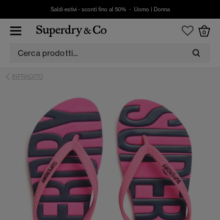
Saldi estivi - sconti fino al 50% -
Uomo
|
Donna
0
INFRADITO