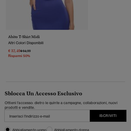
Abito T-Shirt Midi
Altri Colori Disponibili
€ 32,49
Prezzo Ridotto Da
A
€ 64,99
Risparmi 50%
Sblocca Un Accesso Esclusivo
Ottieni l'accesso: dietro le quinte a campagne, collaborazioni, nuovi
prodotti e vendite.
ISCRIVITI
Abbigliamento uomo
Abbigliamento donna